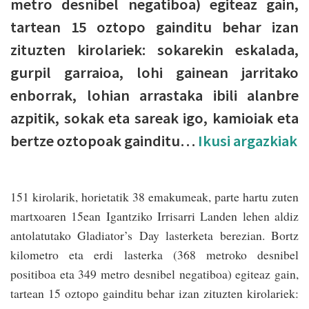
metro desnibel negatiboa) egiteaz gain,
tartean 15 oztopo gainditu behar izan
zituzten kirolariek: sokarekin eskalada,
gurpil garraioa, lohi gainean jarritako
enborrak, lohian arrastaka ibili alanbre
azpitik, sokak eta sareak igo, kamioiak eta
bertze oztopoak gainditu…
Ikusi argazkiak
151 kirolarik, horietatik 38 emakumeak, parte hartu zuten
martxoaren 15ean Igantziko Irrisarri Landen lehen aldiz
antolatutako Gladiator’s Day lasterketa berezian. Bortz
kilometro eta erdi lasterka (368 metroko desnibel
positiboa eta 349 metro desnibel negatiboa) egiteaz gain,
tartean 15 oztopo gainditu behar izan zituzten kirolariek: