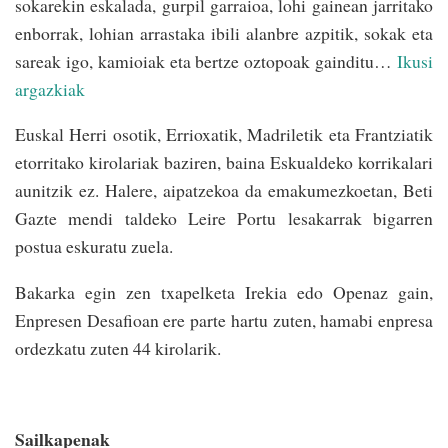
sokarekin eskalada, gurpil garraioa, lohi gainean jarritako
enborrak, lohian arrastaka ibili alanbre azpitik, sokak eta
sareak igo, kamioiak eta bertze oztopoak gainditu…
Ikusi
argazkiak
Euskal Herri osotik, Errioxatik, Madriletik eta Frantziatik
etorritako kirolariak baziren, baina Eskualdeko korrikalari
aunitzik ez. Halere, aipatzekoa da emakumezkoetan, Beti
Gazte mendi taldeko Leire Portu lesakarrak bigarren
postua eskuratu zuela.
Bakarka egin zen txapelketa Irekia edo Openaz gain,
Enpresen Desafioan ere parte hartu zuten, hamabi enpresa
ordezkatu zuten 44 kirolarik.
Sailkapenak