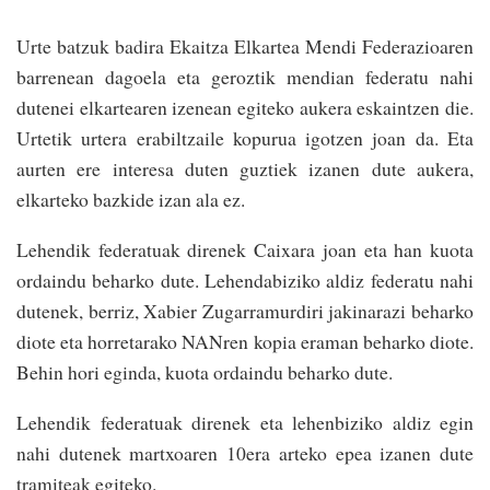
Urte batzuk badira Ekaitza Elkartea Men­di Fede­razioaren
barrenean dagoela eta geroztik mendian fede­ra­­tu nahi
dutenei elkartearen izenean egiteko auke­ra eskaintzen die.
Urtetik urtera erabiltzaile ko­pu­rua igo­tzen joan da. Eta
aurten ere interesa duten guz­tiek izanen dute aukera,
elkarte­ko bazkide izan ala ez.
Lehendik federatuak direnek Caixara joan eta han kuota
ordaindu beharko dute. Lehendabiziko aldiz federatu nahi
dutenek, berriz, Xabier Zugarramurdiri jakinarazi beharko
diote eta ho­rretarako NANren kopia eraman beharko diote.
Behin hori eginda, kuota­ ordaindu beharko dute.
Lehendik federatuak direnek eta lehenbiziko aldiz egin
nahi dutenek martxoaren 10era arteko epea izanen dute
tramiteak egiteko.