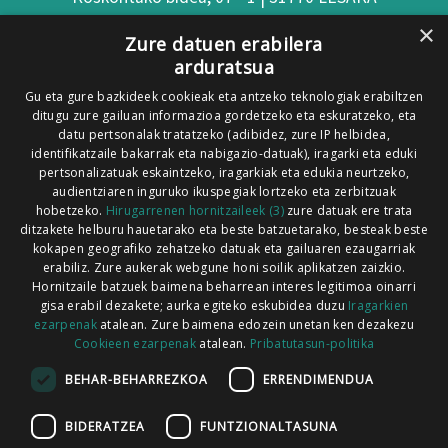
×
(Nafarroa)
Zure datuen erabilera
arduratsua
Tel: 948 63 54 58
Gu eta gure bazkideek cookieak eta antzeko teknologiak erabiltzen
Xorroxin irratia | Elizondo | T. 948581226
ditugu zure gailuan informazioa gordetzeko eta eskuratzeko, eta
Xorroxin irratia | Lesaka | T. 948638288
datu pertsonalak tratatzeko (adibidez, zure IP helbidea,
identifikatzaile bakarrak eta nabigazio-datuak), iragarki eta eduki
pertsonalizatuak eskaintzeko, iragarkiak eta edukia neurtzeko,
audientziaren inguruko ikuspegiak lortzeko eta zerbitzuak
hobetzeko.
Hirugarrenen hornitzaileek (3)
zure datuak ere trata
ditzakete helburu hauetarako eta beste batzuetarako, besteak beste
Codesyntaxek garatua
kokapen geografiko zehatzeko datuak eta gailuaren ezaugarriak
erabiliz. Zure aukerak webgune honi soilik aplikatzen zaizkio.
Hornitzaile batzuek baimena beharrean interes legitimoa oinarri
gisa erabil dezakete; aurka egiteko eskubidea duzu
Iragarkien
ezarpenak
atalean. Zure baimena edozein unetan ken dezakezu
Cookieen ezarpenak
atalean.
Pribatutasun-politika
HONI BURUZ
LEGE OHARRA
PUBLIZITATEA
BEHAR-BEHARREZKOA
ERRENDIMENDUA
ARAUAK
HARREMANETARAKO
RSS
BIDERATZEA
FUNTZIONALTASUNA