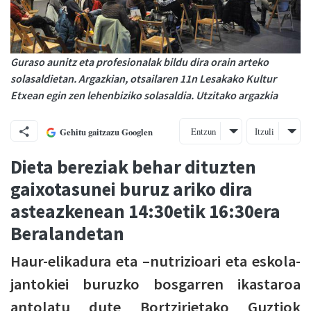
Guraso aunitz eta profesionalak bildu dira orain arteko
solasaldietan. Argazkian, otsailaren 11n Lesakako Kultur
Etxean egin zen lehenbiziko solasaldia. Utzitako argazkia
Entzun
Itzuli
Gehitu gaitzazu Googlen
Dieta bereziak behar dituzten
gaixotasunei buruz ariko dira
asteazkenean 14:30etik 16:30era
Beralandetan
Haur-elikadura eta –nutrizioari eta eskola-
jantokiei buruzko bosgarren ikastaroa
antolatu dute Bortzirietako Guztiok