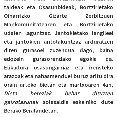
taldeak eta Osasunbideak, Bortzirietako
Oinarrizko Gizarte Zerbitzuen
Mankomunitatearen eta Bortzirietako
udalen laguntzaz. Jantokietako langileei
eta jantokien antolakuntzaz arduratzen
diren gurasoei zuzendua dago, baina
edozein gurasorendako egokia da.
Elikadura osasungarriaz eta irensteko
arazoak eta nahasmenduei buruz aritu dira
orain arteko bietan eta martxoaren 4an,
Dieta bereziak behar dituzten
gaixotasunak
solasaldia eskainiko dute
Berako Beralandetan.