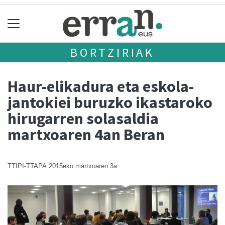
BORTZIRIAK
Haur-elikadura eta eskola-
jantokiei buruzko ikastaroko
hirugarren solasaldia
martxoaren 4an Beran
TTIPI-TTAPA
2015eko martxoaren 3a