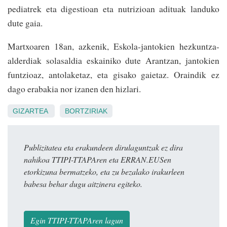
pediatrek eta digestioan eta nutrizioan adituak landuko
dute gaia.
Martxoaren 18an, azkenik, Eskola-jantokien hezkuntza-
alderdiak solasaldia eskainiko dute Arantzan, jantokien
funtzioaz, antolaketaz, eta gisako gaietaz. Oraindik ez
dago erabakia nor izanen den hizlari.
GIZARTEA
BORTZIRIAK
Publizitatea eta erakundeen dirulaguntzak ez dira
nahikoa TTIPI-TTAPAren eta ERRAN.EUSen
etorkizuna bermatzeko, eta zu bezalako irakurleen
babesa behar dugu aitzinera egiteko.
Egin TTIPI-TTAPAren lagun