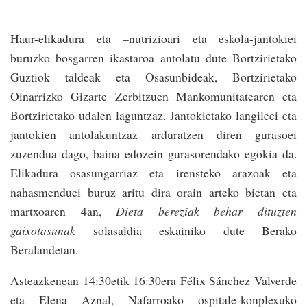
Haur-elikadura eta –nutrizioari eta eskola-jantokiei
buruzko bosgarren ikastaroa antolatu dute Bortzirietako
Guztiok taldeak eta Osasunbideak, Bortzirietako
Oinarrizko Gizarte Zerbitzuen Mankomunitatearen eta
Bortzirietako udalen laguntzaz. Jantokietako langileei eta
jantokien antolakuntzaz arduratzen diren gurasoei
zuzendua dago, baina edozein gurasorendako egokia da.
Elikadura osasungarriaz eta irensteko arazoak eta
nahasmenduei buruz aritu dira orain arteko bietan eta
martxoaren 4an,
Dieta bereziak behar dituzten
gaixotasunak
solasaldia eskainiko dute Berako
Beralandetan.
Asteazkenean 14:30etik 16:30era Félix Sánchez Valverde
eta Elena Aznal, Nafarroako ospitale-konplexuko