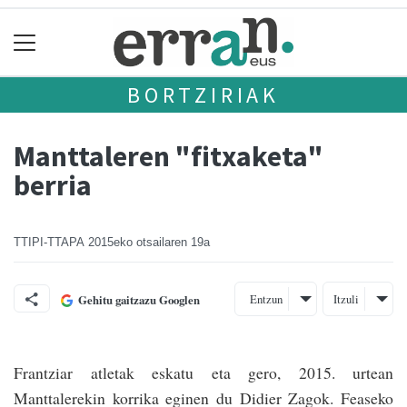
BORTZIRIAK
Manttaleren "fitxaketa"
berria
TTIPI-TTAPA
2015eko otsailaren 19a
Entzun
Itzuli
Gehitu gaitzazu Googlen
Frantziar atletak eskatu eta gero, 2015. urtean
Manttalerekin korrika eginen du Didier Zagok. Feaseko