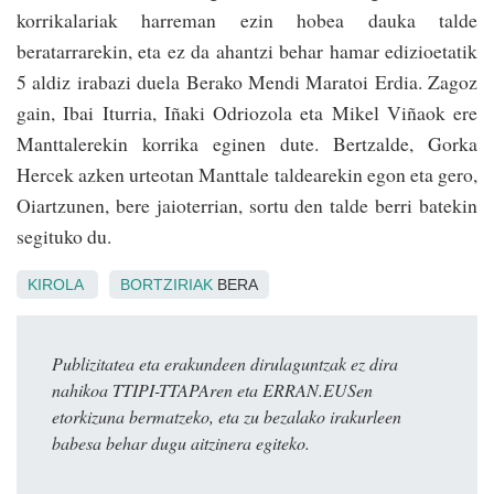
korrikalariak harreman ezin hobea dauka talde
beratarrarekin, eta ez da ahantzi behar hamar edizioetatik
5 aldiz irabazi duela Berako Mendi Maratoi Erdia. Zagoz
gain, Ibai Iturria, Iñaki Odriozola eta Mikel Viñaok ere
Manttalerekin korrika eginen dute. Bertzalde, Gorka
Hercek azken urteotan Man­ttale taldearekin egon eta gero,
Oiartzunen, bere jaioterrian, sortu den talde berri batekin
segituko du.
KIROLA
BORTZIRIAK
BERA
Publizitatea eta erakundeen dirulaguntzak ez dira
nahikoa TTIPI-TTAPAren eta ERRAN.EUSen
etorkizuna bermatzeko, eta zu bezalako irakurleen
babesa behar dugu aitzinera egiteko.