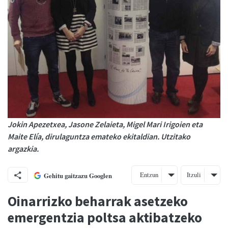
Jokin Apezetxea, Jasone Zelaieta, Migel Mari Irigoien eta
Maite Elía, dirulaguntza emateko ekitaldian. Utzitako
argazkia.
Entzun
Itzuli
Gehitu gaitzazu Googlen
Oinarrizko beharrak asetzeko
emergentzia poltsa aktibatzeko