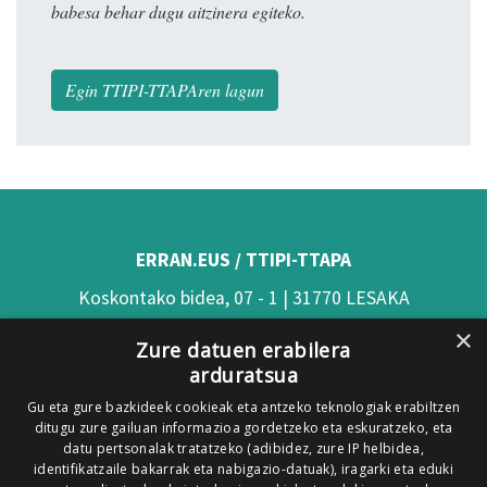
babesa behar dugu aitzinera egiteko.
Egin TTIPI-TTAPAren lagun
ERRAN.EUS / TTIPI-TTAPA
Koskontako bidea, 07 - 1 | 31770 LESAKA
×
(Nafarroa)
Zure datuen erabilera
arduratsua
Tel: 948 63 54 58
Gu eta gure bazkideek cookieak eta antzeko teknologiak erabiltzen
Xorroxin irratia | Elizondo | T. 948581226
ditugu zure gailuan informazioa gordetzeko eta eskuratzeko, eta
Xorroxin irratia | Lesaka | T. 948638288
datu pertsonalak tratatzeko (adibidez, zure IP helbidea,
identifikatzaile bakarrak eta nabigazio-datuak), iragarki eta eduki