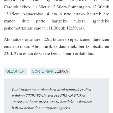
Cardiokickbox, 11:30e­tik 12:30era Spinning eta 12:30etik
13:15era Aquaerobic. 4 eta 6 urte arteko haurrek ere
izanen dute parte har­tzeko aukera, igandeko
psikomotrizitate saioan (11:30etik 12:30era).
Abonatuek otsailaren 22ra bitarteko epea izanen dute izen
emateko doan. Abonaturik ez daudenek, berriz, ­otsailaren
23tik 27ra eman dezakete izena, 5 euro ordainduta.
GIZARTEA
BORTZIRIAK
LESAKA
Publizitatea eta erakundeen dirulaguntzak ez dira
nahikoa TTIPI-TTAPAren eta ERRAN.EUSen
etorkizuna bermatzeko, eta zu bezalako irakurleen
babesa behar dugu aitzinera egiteko.