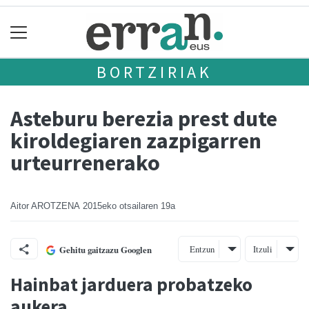
BORTZIRIAK
Asteburu berezia prest dute
kiroldegiaren zazpigarren
urteurrenerako
Aitor AROTZENA
2015eko otsailaren 19a
Entzun
Itzuli
Gehitu gaitzazu Googlen
Hainbat jarduera probatzeko
aukera