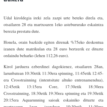
Udal kiroldegia ireki zela zazpi urte beteko direla eta,
otsailaren 28 eta martxoaren 1eko astebururako eskaintza
berezia prestatu dute.
Honela, orain bazkide egiten direnak %75eko deskontua
izanen dute matrikulan eta 28 euro bertzerik ez dituzte
ordaindu beharko (lehen 112,26 euro).
Kirol jarduera ezberdinei dagokienez, otsailaren 28an,
larunbatean 10:30etik 11:30era spinning, 11:45etik 12:45­
era Crosstrainning (intentsitate altuko entrenamendua),
12:45etik 13:15era Core, 17:30­e­tik 18:30era
Crosstrainning, 18:30e­tik 19:30­era spinning eta 19:30etik
20:15era Aqua­running saioak eskainiko dituzte eta
martxoaren 1ean, igandean 10:30etik 11:30era