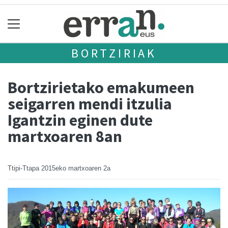
BORTZIRIAK
Bortzirietako emakumeen
seigarren mendi itzulia
Igantzin eginen dute
martxoaren 8an
Ttipi-Ttapa
2015eko martxoaren 2a