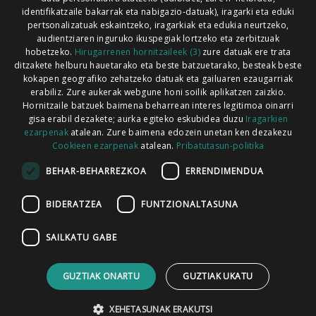
Xorroxin irratia | Lesaka | T. 948638288
identifikatzaile bakarrak eta nabigazio-datuak), iragarki eta eduki
pertsonalizatuak eskaintzeko, iragarkiak eta edukia neurtzeko,
audientziaren inguruko ikuspegiak lortzeko eta zerbitzuak
hobetzeko.
Hirugarrenen hornitzaileek (3)
zure datuak ere trata
ditzakete helburu hauetarako eta beste batzuetarako, besteak beste
Codesyntaxek garatua
kokapen geografiko zehatzeko datuak eta gailuaren ezaugarriak
erabiliz. Zure aukerak webgune honi soilik aplikatzen zaizkio.
Hornitzaile batzuek baimena beharrean interes legitimoa oinarri
gisa erabil dezakete; aurka egiteko eskubidea duzu
Iragarkien
ezarpenak
atalean. Zure baimena edozein unetan ken dezakezu
Cookieen ezarpenak
atalean.
Pribatutasun-politika
HONI BURUZ
LEGE OHARRA
PUBLIZITATEA
BEHAR-BEHARREZKOA
ERRENDIMENDUA
ARAUAK
HARREMANETARAKO
RSS
BIDERATZEA
FUNTZIONALTASUNA
SAILKATU GABE
GUZTIAK ONARTU
GUZTIAK UKATU
XEHETASUNAK ERAKUTSI