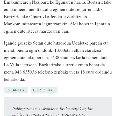
Emakumearen Nazioarteko Egunaren harira, Bortzirietako
emakumeen mendi itzulia eginen dute seigarren aldiz,
Bortzirietako Oinarrizko Jendarte Zerbitzuen
Mankomunitatearen laguntzarekin. Aldi honetan Igantzin
eginen dute irteera martxoaren 8an.
Igande goizeko 9etan dute hitzordua Udaletxe parean eta
mendi buelta egin ondotik, 13:00etan elkarretaratzea
eginen dute leku berean. 14:00etan bazkaria izanen dute
La Villa jatetxean. Bazkarirako aurretik eman behar da
izena 948 635036 telefono zenbakian eta 18 euro ordaindu
beharko da.
GIZARTEA
BORTZIRIAK
Publizitatea eta erakundeen dirulaguntzak ez dira
nahikoa TTIPI-TTAPAren eta ERRAN.EUSen