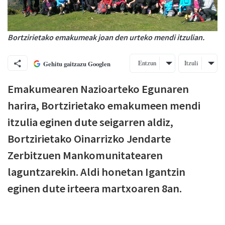
Bortzirietako emakumeak joan den urteko mendi itzulian.
Entzun
Itzuli
Gehitu gaitzazu Googlen
Emakumearen Nazioarteko Egunaren
harira, Bortzirietako emakumeen mendi
itzulia eginen dute seigarren aldiz,
Bortzirietako Oinarrizko Jendarte
Zerbitzuen Mankomunitatearen
laguntzarekin. Aldi honetan Igantzin
eginen dute irteera martxoaren 8an.