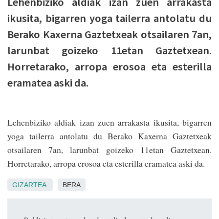
Lehenbiziko aldiak izan zuen arrakasta
ikusita, bigarren yoga tailerra antolatu du
Berako Kaxerna Gaztetxeak otsailaren 7an,
larunbat goizeko 11etan Gaztetxean.
Horretarako, arropa erosoa eta esterilla
eramatea aski da.
Lehenbiziko aldiak izan zuen arrakasta ikusita, bigarren
yoga tailerra antolatu du Berako Kaxerna Gaztetxeak
otsailaren 7an, larunbat goizeko 11etan Gaztetxean.
Horretarako, arropa erosoa eta esterilla eramatea aski da.
GIZARTEA
BERA