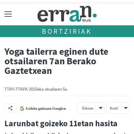
BORTZIRIAK
Yoga tailerra eginen dute
otsailaren 7an Berako
Gaztetxean
TTIPI-TTAPA
2015eko otsailaren 5a
Entzun
Itzuli
Gehitu gaitzazu Googlen
Larunbat goizeko 11etan hasita