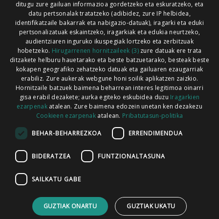
ditugu zure gailuan informazioa gordetzeko eta eskuratzeko, eta
Xorroxin irratia | Lesaka | T. 948638288
datu pertsonalak tratatzeko (adibidez, zure IP helbidea,
identifikatzaile bakarrak eta nabigazio-datuak), iragarki eta eduki
pertsonalizatuak eskaintzeko, iragarkiak eta edukia neurtzeko,
audientziaren inguruko ikuspegiak lortzeko eta zerbitzuak
hobetzeko.
Hirugarrenen hornitzaileek (3)
zure datuak ere trata
ditzakete helburu hauetarako eta beste batzuetarako, besteak beste
Codesyntaxek garatua
kokapen geografiko zehatzeko datuak eta gailuaren ezaugarriak
erabiliz. Zure aukerak webgune honi soilik aplikatzen zaizkio.
Hornitzaile batzuek baimena beharrean interes legitimoa oinarri
gisa erabil dezakete; aurka egiteko eskubidea duzu
Iragarkien
ezarpenak
atalean. Zure baimena edozein unetan ken dezakezu
Cookieen ezarpenak
atalean.
Pribatutasun-politika
HONI BURUZ
LEGE OHARRA
PUBLIZITATEA
BEHAR-BEHARREZKOA
ERRENDIMENDUA
ARAUAK
HARREMANETARAKO
RSS
BIDERATZEA
FUNTZIONALTASUNA
SAILKATU GABE
GUZTIAK ONARTU
GUZTIAK UKATU