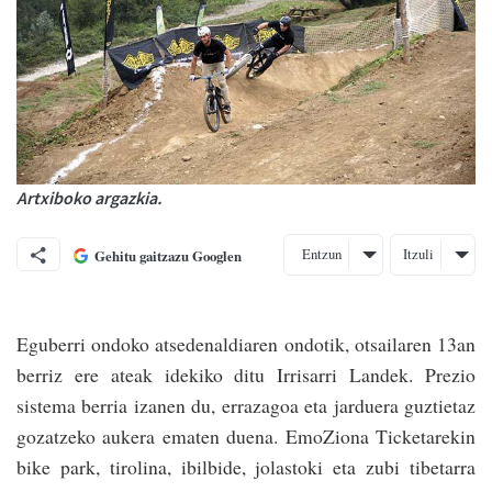
Artxiboko argazkia.
Entzun
Itzuli
Gehitu gaitzazu Googlen
Eguberri ondoko atsedenaldiaren ondotik, otsailaren 13an
berriz ere ateak idekiko ditu Irrisarri Landek. Prezio
sistema berria izanen du, errazagoa eta jarduera guztietaz
gozatzeko aukera ematen duena. EmoZiona Ticketarekin
bike park, tirolina, ibilbide, jolastoki eta zubi tibetarra