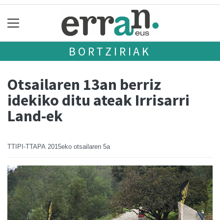
BORTZIRIAK
Otsailaren 13an berriz
idekiko ditu ateak Irrisarri
Land-ek
TTIPI-TTAPA
2015eko otsailaren 5a