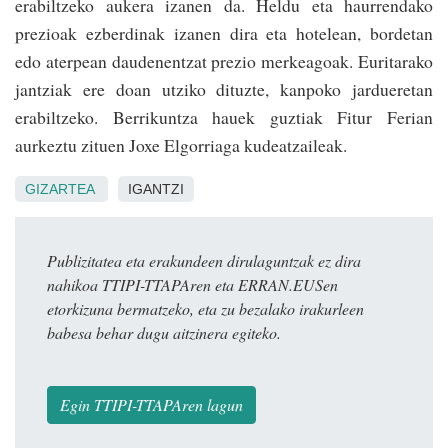
erabiltzeko aukera izanen da. Heldu eta haurrendako
prezioak ezberdinak izanen dira eta hotelean, bordetan
edo aterpean daudenentzat prezio merkeagoak. Euritarako
jantziak ere doan utziko dituzte, kanpoko jardueretan
erabiltzeko. Berrikuntza hauek guztiak Fitur Ferian
aurkeztu zituen Joxe Elgorriaga kudeatzaileak.
GIZARTEA
IGANTZI
Publizitatea eta erakundeen dirulaguntzak ez dira
nahikoa TTIPI-TTAPAren eta ERRAN.EUSen
etorkizuna bermatzeko, eta zu bezalako irakurleen
babesa behar dugu aitzinera egiteko.
Egin TTIPI-TTAPAren lagun