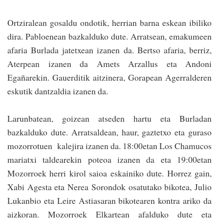
Ortziralean gosaldu ondotik, herrian barna eskean ibiliko
dira. Pabloenean bazkalduko dute. Arratsean, emakumeen
afaria Burlada jatetxean izanen da. Bertso afaria, berriz,
Aterpean izanen da Amets Arzallus eta Andoni
Egañarekin. Gauerditik ai­tzinera, Gorapean Agerralderen
eskutik dan­tzaldia izanen da.
Larunbatean, goizean atseden hartu eta Burladan
bazkalduko dute. Arra­tsaldean, haur, gazte­txo eta guraso
mozorrotuen kalejira izanen da. 18:00etan Los Chamucos
mariatxi taldearekin poteoa izanen da eta 19:00­­etan
Mozorroek herri kirol saioa eskainiko­ dute. Horrez gain,
Xabi Ages­ta eta Nerea So­ron­dok osatuta­ko bikotea, Julio
Lukanbio eta Leire Astiasaran biko­tearen kontra ariko da
aizkoran. Mozo­rroek Elkartean afalduko dute eta