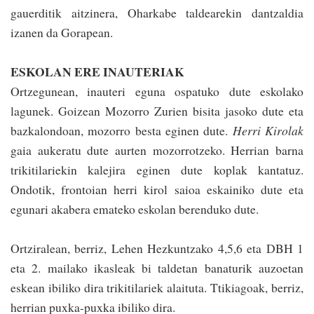
gauerditik aitzinera, Oharkabe taldearekin dantzaldia
izanen da Gorapean.
ESKOLAN ERE INAUTERIAK
Ortzegunean, inauteri eguna ospatuko dute eskolako
lagunek. Goizean Mozorro Zurien bisita jasoko dute eta
baz­kalondoan, mozorro bes­ta eginen dute.
Herri Kirolak
gaia aukeratu dute aurten mozo­rrotzeko. He­rrian barna
trikitilariekin kalejira eginen dute ko­plak kantatuz.
Ondotik, frontoian herri kirol saioa eskainiko dute eta
eguna­ri akabera emateko eskolan berenduko dute.
Ortziralean, berriz, Lehen Hezkuntzako 4,5,6 eta DBH 1
eta 2. mailako ikasleak bi taldetan ba­naturik auzoetan
eskean ibiliko dira trikitilariek alaituta. Ttikiagoak, berriz,
herrian puxka-puxka ibiliko dira.