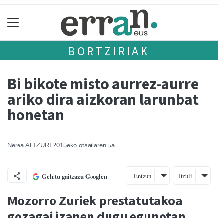
BORTZIRIAK
Bi bikote misto aurrez-aurre
ariko dira aizkoran larunbat
honetan
Nerea ALTZURI
2015eko otsailaren 5a
Entzun
Itzuli
Gehitu gaitzazu Googlen
Mozorro Zuriek prestatutakoa
gozagai izanen dugu egunotan