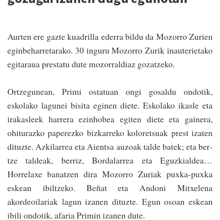
Aurten ere gazte kua­drilla ederra bildu da Mozorro Zurien
eginbeharre­tarako. 30 inguru Mozo­rro Zurik inauterietako
egitaraua prestatu dute mozorraldiaz gozatzeko.
Ortzegunean, Primi ostatuan ongi gosaldu ondotik,
eskolako lagunei bisita eginen diete. Eskolako ikasle eta
irakasleek harrera ezinhobea egiten diete eta gainera,
ohiturazko paperez­ko bizkarreko kolore­tsuak prest izaten
dituzte. Azkilarrea eta Aien­tsa auzoak talde batek; eta ber­
tze­ taldeak, berriz, Borda­la­­rrea eta Eguzkialdea…
Horrelaxe bana­tzen dira Mozorro Zuriak puxka-puxka
eskean ibil­tzeko. Beñat eta Andoni Mitxe­lena
akordeoilariak lagun izanen dituzte. Egun osoan eskean
ibili ondotik, afaria Primin izanen dute­.