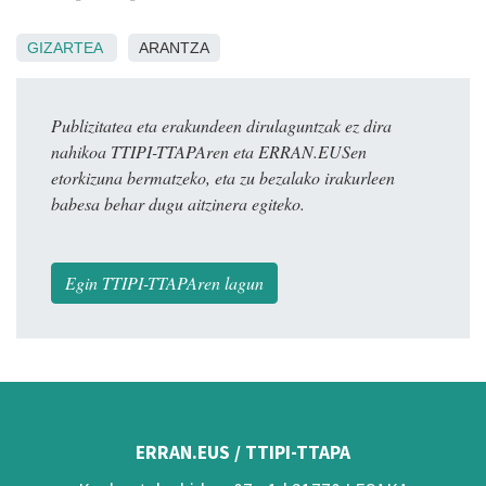
GIZARTEA
ARANTZA
Publizitatea eta erakundeen dirulaguntzak ez dira
nahikoa TTIPI-TTAPAren eta ERRAN.EUSen
etorkizuna bermatzeko, eta zu bezalako irakurleen
babesa behar dugu aitzinera egiteko.
Egin TTIPI-TTAPAren lagun
ERRAN.EUS / TTIPI-TTAPA