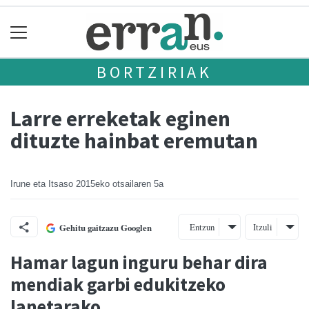
BORTZIRIAK
Larre erreketak eginen
dituzte hainbat eremutan
Irune eta Itsaso
2015eko otsailaren 5a
Entzun
Itzuli
Gehitu gaitzazu Googlen
Hamar lagun inguru behar dira
mendiak garbi edukitzeko
lanetarako