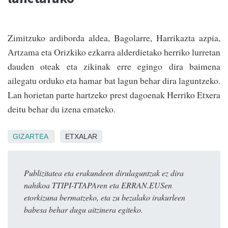
Zimitzuko ardiborda aldea, Bagolarre, Harri­kazta azpia,
Artzama eta Orizkiko ezkarra alderdietako herriko lurretan
dauden oteak eta zikinak erre egingo dira baimena
ailegatu orduko eta hamar bat lagun behar dira laguntzeko.
Lan horietan parte hartzeko prest dagoenak Herriko Etxera
deitu behar du izena emateko.
GIZARTEA
ETXALAR
Publizitatea eta erakundeen dirulaguntzak ez dira
nahikoa TTIPI-TTAPAren eta ERRAN.EUSen
etorkizuna bermatzeko, eta zu bezalako irakurleen
babesa behar dugu aitzinera egiteko.