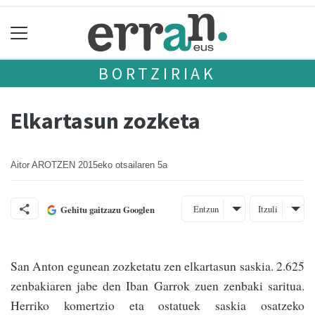
BORTZIRIAK
Elkartasun zozketa
Aitor AROTZEN
2015eko otsailaren 5a
Entzun
Itzuli
Gehitu gaitzazu Googlen
San Anton egunean zozketatu zen elkartasun saskia. 2.625
zenbakiaren jabe den Iban Garrok zuen zenbaki saritua.
Herriko komer­tzio eta ostatuek saskia osatzeko