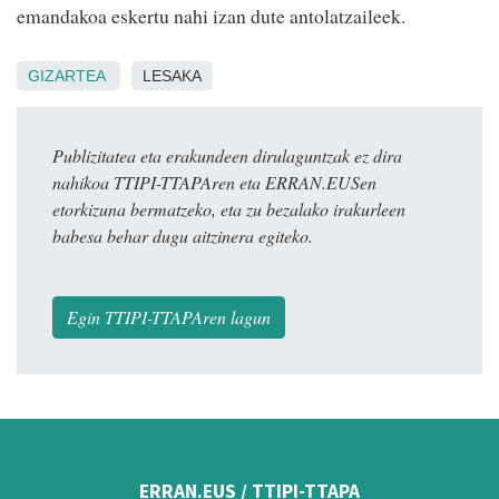
emandakoa eskertu nahi izan dute antolatzaileek.
GIZARTEA
LESAKA
Publizitatea eta erakundeen dirulaguntzak ez dira
nahikoa TTIPI-TTAPAren eta ERRAN.EUSen
etorkizuna bermatzeko, eta zu bezalako irakurleen
babesa behar dugu aitzinera egiteko.
Egin TTIPI-TTAPAren lagun
ERRAN.EUS / TTIPI-TTAPA