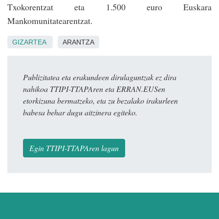
Txokorentzat eta 1.500 euro Eus­kara
Mankomunitatearentzat.
GIZARTEA
ARANTZA
Publizitatea eta erakundeen dirulaguntzak ez dira
nahikoa TTIPI-TTAPAren eta ERRAN.EUSen
etorkizuna bermatzeko, eta zu bezalako irakurleen
babesa behar dugu aitzinera egiteko.
Egin TTIPI-TTAPAren lagun