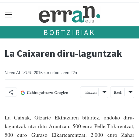
BORTZIRIAK
La Caixaren diru-laguntzak
Nerea ALTZURI
2015eko urtarrilaren 22a
Entzun
Itzuli
Gehitu gaitzazu Googlen
La Caixak, Gizarte Ekintzaren bitartez, ondo­ko diru-
laguntzak utzi ditu Arantzan: 500 euro Pe­lle-Ttikirentzat,
500 euro Guraso Elkartearentzat, 2.000 euro Zahar