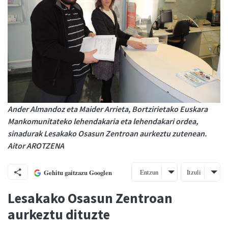
Ander Almandoz eta Maider Arrieta, Bortzirietako Euskara
Mankomunitateko lehendakaria eta lehendakari ordea,
sinadurak Lesakako Osasun Zentroan aurkeztu zutenean.
Aitor AROTZENA
Entzun
Itzuli
Gehitu gaitzazu Googlen
Lesakako Osasun Zentroan
aurkeztu dituzte