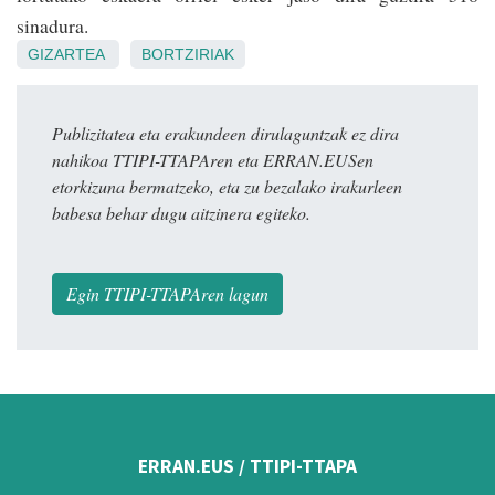
sinadura.
GIZARTEA
BORTZIRIAK
Publizitatea eta erakundeen dirulaguntzak ez dira
nahikoa TTIPI-TTAPAren eta ERRAN.EUSen
etorkizuna bermatzeko, eta zu bezalako irakurleen
babesa behar dugu aitzinera egiteko.
Egin TTIPI-TTAPAren lagun
ERRAN.EUS / TTIPI-TTAPA