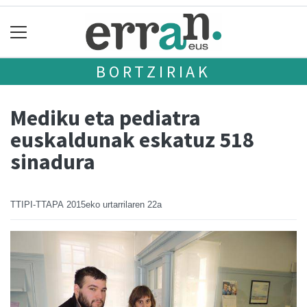
BORTZIRIAK
Mediku eta pediatra
euskaldunak eskatuz 518
sinadura
TTIPI-TTAPA
2015eko urtarrilaren 22a