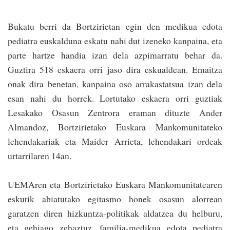
Bukatu berri da Bor­tzirietan egin den medikua edota
pediatra euskalduna eskatu nahi dut izeneko kanpaina, eta
parte hartze handia izan dela azpima­rratu behar da.
Guztira 518 eskaera orri jaso dira eskualdean. Emaitza
onak dira benetan, kanpaina oso arrakasta­tsua izan dela
esan nahi du horrek. Lortutako eskaera orri guztiak
Lesakako Osasun Zentrora eraman dituzte Ander
Almandoz, Bortzirietako Euskara Mankomunitateko
lehendakariak eta Maider Arrieta, lehendakari ordeak
urtarrilaren 14an.
UEMAren eta Bor­tzirietako Euskara Mankomunitatearen
eskutik abiatutako egitasmo honek osasun alorrean
garatzen diren hizkuntza-politikak aldatzea du helburu,
eta gehiago zehaztuz, familia-medikua edota pediatra