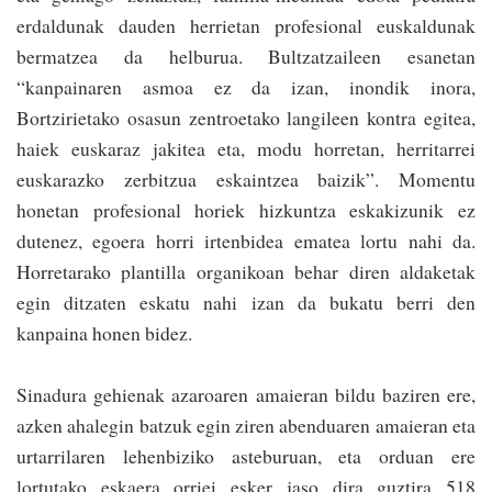
erdaldunak dauden herrietan profesional euskaldunak
bermatzea da helburua. Bultzatzaileen esanetan
“kanpainaren asmoa ez da izan, inondik inora,
Bortzirietako osasun zentroetako langileen kontra egitea,
haiek euskaraz jakitea eta, modu horretan, herrita­rrei
euskarazko zerbi­tzua eskaintzea baizik”. Momentu
honetan profesional horiek hizkun­tza eskakizunik ez
dutenez, egoera horri irtenbidea ematea lortu nahi da.
Horretarako plantilla organikoan behar diren aldaketak
egin ditzaten eskatu nahi izan da bukatu berri den
kanpaina honen bidez.
Sinadura gehienak azaroaren amaieran bildu baziren ere,
azken ahalegin batzuk egin ziren abenduaren amaieran eta
urtarrilaren lehenbiziko asteburuan, eta orduan ere
lortutako eskaera orriei esker jaso dira guztira 518