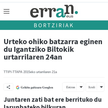
BORTZIRIAK
Urteko ohiko batzarra eginen
du Igantziko Biltokik
urtarrilaren 24an
TTIPI-TTAPA
2015eko urtarrilaren 21a
Entzun
Itzuli
Gehitu gaitzazu Googlen
Juntaren zati bat ere berrituko du
larunbateko bilkuran