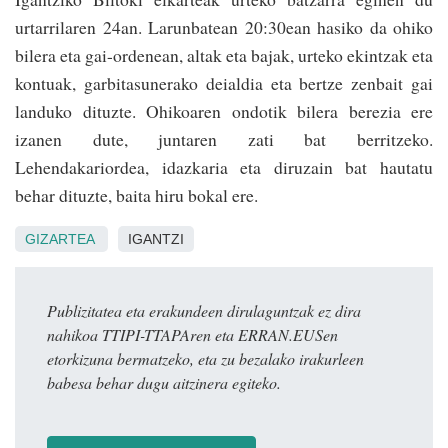
urtarrilaren 24an. Larunbatean 20:30ean hasiko da ohiko
bilera eta gai-ordenean, altak eta bajak, urteko ekintzak eta
kontuak, garbitasunerako deialdia eta bertze zenbait gai
landuko dituzte. Ohikoaren ondotik bilera berezia ere
izanen dute, juntaren zati bat berritzeko.
Lehendakariordea, idazkaria eta diruzain bat hautatu
behar dituzte, baita hiru bokal ere.
GIZARTEA
IGANTZI
Publizitatea eta erakundeen dirulaguntzak ez dira
nahikoa TTIPI-TTAPAren eta ERRAN.EUSen
etorkizuna bermatzeko, eta zu bezalako irakurleen
babesa behar dugu aitzinera egiteko.