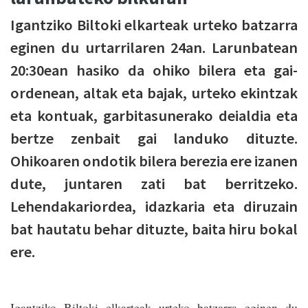
Igantziko Biltoki elkarteak urteko batzarra
eginen du urtarrilaren 24an. Larunbatean
20:30ean hasiko da ohiko bilera eta gai-
ordenean, altak eta bajak, urteko ekintzak
eta kontuak, garbitasunerako deialdia eta
bertze zenbait gai landuko dituzte.
Ohikoaren ondotik bilera berezia ere izanen
dute, juntaren zati bat berritzeko.
Lehendakariordea, idazkaria eta diruzain
bat hautatu behar dituzte, baita hiru bokal
ere.
Igantziko Biltoki elkarteak urteko batzarra eginen du