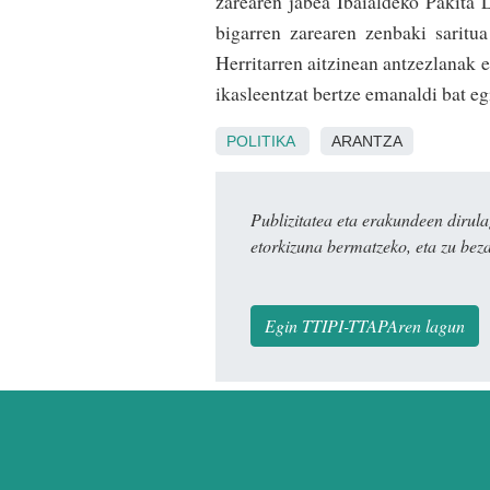
zarearen­ jabea Ibaialdeko Pakita 
bigarren zarearen zenbaki­ sarit
Herritarren aitzinean antzezlanak e
ikasleentzat bertze emanaldi bat e
POLITIKA
ARANTZA
Publizitatea eta erakundeen dir
etorkizuna bermatzeko, eta zu bez
Egin TTIPI-TTAPAren lagun