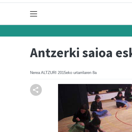
Antzerki saioa es
Nerea ALTZURI
2015eko urtarrilaren 8a