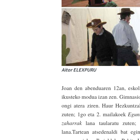
Aitor ELEXPURU
Joan den abenduaren 12an, eskolak
ikusteko modua izan zen. Gimnasioa 
ongi atera­ ziren. Haur Hezkuntz
zuten; 1go eta 2. mailakoek
Eguna
zaharrak
lana taularatu zuten;
lana.Tartean atse­denaldi bat eg