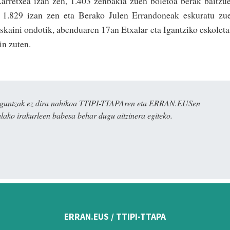
Larretxea izan zen, 1.403 zenbakia zuen boletoa berak bai­tzu
ua 1.829 izan zen eta Berako Julen Errandoneak­ eskuratu zu
skai­ni ondotik, abenduaren 17an Etxalar eta Igantziko eskolet
gin zuten.
ulaguntzak ez dira nahikoa TTIPI-TTAPAren eta ERRAN.EUSen
alako irakurleen babesa behar dugu aitzinera egiteko.
ERRAN.EUS / TTIPI-TTAPA