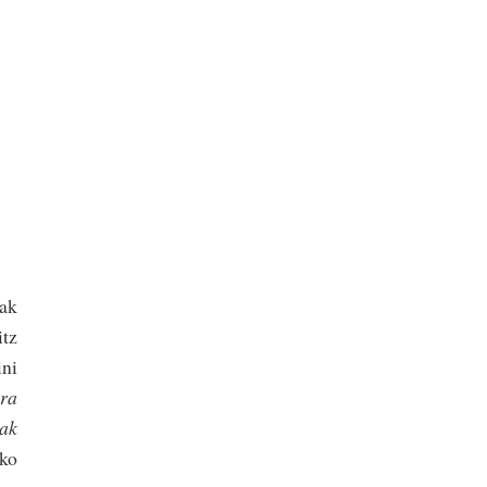
nak
itz
ini
ra
ak
iko