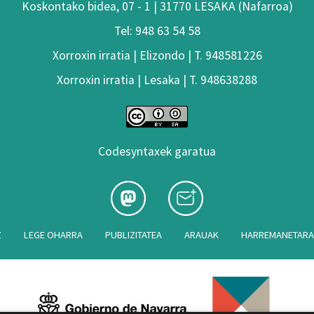
Koskontako bidea, 07 - 1 | 31770 LESAKA (Nafarroa)
Tel: 948 63 54 58
Xorroxin irratia | Elizondo | T. 948581226
Xorroxin irratia | Lesaka | T. 948638288
Codesyntaxek garatua
Z
LEGE OHARRA
PUBLIZITATEA
ARAUAK
HARREMANETAR