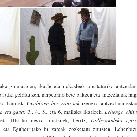
o gimnasioan, ikasle eta irakasleek prestatu­ri­ko antzezla
ttiki gelditu zen, tanpetaino­ bete baitzen eta antzezlanak hag
ako haurrek
Vi­val­diren lau urtaroak
izeneko antzezlana eska
­ eta gaua;
3., 4., 5., eta 6. mailako ikasleek,
Lehengo ohitu
 eta DBHko neska mutikoek, berriz,
Hollywoodeko izarr
in eta Eguberritako bi zareak zozketatu zituzten. Lehenbiz