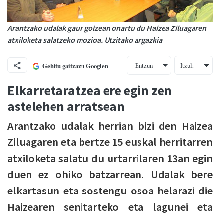
Arantzako udalak gaur goizean onartu du Haizea Ziluagaren
atxiloketa salatzeko mozioa. Utzitako argazkia
Entzun
Itzuli
Gehitu gaitzazu Googlen
Elkarretaratzea ere egin zen
astelehen arratsean
Arantzako udalak herrian bizi den Haizea
Ziluagaren eta bertze 15 euskal herritarren
atxiloketa salatu du urtarrilaren 13an egin
duen ez ohiko batzarrean. Udalak bere
elkartasun eta sostengu osoa helarazi die
Haizearen senitarteko eta lagunei eta