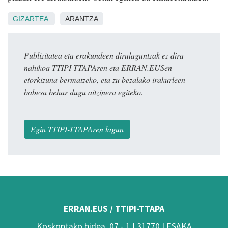
GIZARTEA
ARANTZA
Publizitatea eta erakundeen dirulaguntzak ez dira
nahikoa TTIPI-TTAPAren eta ERRAN.EUSen
etorkizuna bermatzeko, eta zu bezalako irakurleen
babesa behar dugu aitzinera egiteko.
Egin TTIPI-TTAPAren lagun
ERRAN.EUS / TTIPI-TTAPA
Koskontako bidea, 07 - 1 | 31770 LESAKA