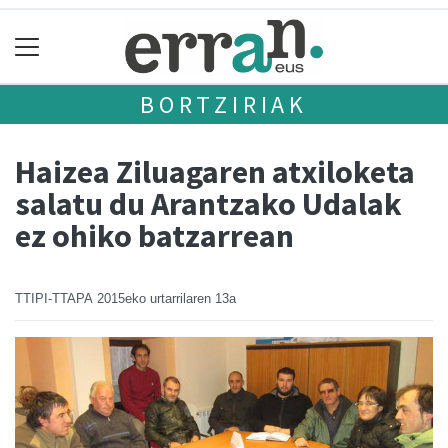
BORTZIRIAK
Haizea Ziluagaren atxiloketa
salatu du Arantzako Udalak
ez ohiko batzarrean
TTIPI-TTAPA
2015eko urtarrilaren 13a