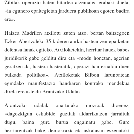
Zibilak operazio baten bitartea atzematea erabaki duela,
«ia egunero epaitegietan jarduera publikoan egoten badira
ere».
Haizea Madrilen atxilotu zuten atzo, bertan baitzegoen
Ezker Abertzaleko 35 kideren aurka hastear zen epaiketan
defentsa lanak egiteko. Atxiloketekin, herritar hauek babes
juridikorik gabe gelditu dira eta «modu honetan, agerian
geratzen da, hasiera hasieratik, operazi hau ernaldu duen
bulkada politikoa». Atxiloketak Bilbon larunbatean
egindako manifestazio handiaren kontrako mendekua
direla ere uste du Arantzako Udalak.
Arantzako udalak onartutako mozioak dioenez,
«dagozkigun eskubide guztiak aldarrikatzen jarraituk
dugu, baina gure burua engainatu gabe. Gure
herriarentzak bake, demokrazia eta askatasun eszenatoki