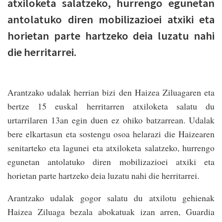
atxiloketa salatzeko, hurrengo egunetan
antolatuko diren mobilizazioei atxiki eta
horietan parte hartzeko deia luzatu nahi
die herritarrei.
Arantzako udalak herrian bizi den Haizea Ziluagaren eta
bertze 15 euskal herritarren atxiloketa salatu du
urtarrilaren 13an egin duen ez ohiko batzarrean. Udalak
bere elkartasun eta sostengu osoa helarazi die Haizearen
senitarteko eta lagunei eta atxiloketa salatzeko, hurrengo
egunetan antolatuko diren mobilizazioei atxiki eta
horietan parte hartzeko deia luzatu nahi die herritarrei.
Arantzako udalak gogor salatu du atxilotu gehienak
Haizea Ziluaga bezala abokatuak izan arren, Guardia