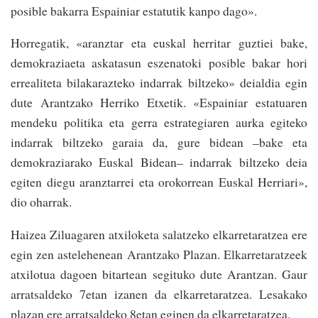
posible bakarra Espainiar estatutik kanpo dago».
Horregatik, «aranztar eta euskal herritar guztiei bake,
demokraziaeta askatasun eszenatoki posible bakar hori
errealiteta bilakarazteko indarrak biltzeko» deialdia egin
dute Arantzako Herriko Etxetik. «Espainiar estatuaren
mendeku politika eta gerra estrategiaren aurka egiteko
indarrak biltzeko garaia da, gure bidean –bake eta
demokraziarako Euskal Bidean– indarrak biltzeko deia
egiten diegu aranztarrei eta orokorrean Euskal Herriari»,
dio oharrak.
Haizea Ziluagaren atxiloketa salatzeko elkarretaratzea ere
egin zen astelehenean Arantzako Plazan. Elkarretaratzeek
atxilotua dagoen bitartean segituko dute Arantzan. Gaur
arratsaldeko 7etan izanen da elkarretaratzea. Lesakako
plazan ere arratsaldeko 8etan eginen da elkarretaratzea.