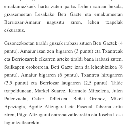
emakumezkoek har­tu zuten parte. Lehen saioan bezala,
giza­semeetan Lesakako Beti Gazte eta emakumeetan
Berriozar-Amaiur nagusitu ziren, lehen txapelak
eskuratuz.
Gizonezkoetan tiraldi guziak irabazi zituen Beti Gaztek (4
puntu), Amaiur izan zen biga­rren (3 puntu) eta Txantreak
eta Berriozarrek elkarren arteko tiraldi bana irabazi zuten.
Sail­kapen orokorrean, Beti Gazte izan da lehenbizikoa (8
puntu), Amaiur bigarren (6 puntu), Txantrea hirugarren
(3,5 puntu) eta Berriozar laugarren (2,5 puntu). Talde
txapeldunean, Markel Suarez, Karmelo Mitxelena, Julen
Palenzuela, Oskar Telletxea, Beñat Oronoz, Mikel
Apeztegia, Agoitz Al­tzugarai eta Pascual Taberna aritu
ziren, Iñigo Altzugarai entrenatzailearekin eta Joseba Lasa
laguntzailearekin.