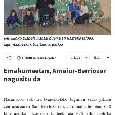
640 kiloko txapela irabazi duen Beti Gazteko taldea,
laguntzaileekin. Utzitako argazkia
Entzun
Itzuli
Gehitu gaitzazu Googlen
Emakumeetan, Amaiur-Berriozar
nagusitu da
Nafarroako sokatira txapelketako bigarren saioa jokatu
zen azaroaren 8an Berrioza­rren. Jardunaldi honetan 640
kilo azpiko gizonezko taldeek eta 375 kilo azpitiko