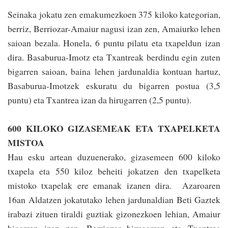
Seinaka jokatu zen emakumezkoen 375 kiloko kategorian,
berriz, Berriozar-Amaiur nagusi izan zen, Amaiurko lehen
saioan bezala. Honela, 6 puntu pilatu eta txapeldun izan
dira. Basaburua-Imotz eta Txantreak berdindu egin zuten
bigarren saioan, baina lehen jardunaldia kontuan hartuz,
Basaburua-Imotzek eskuratu du bigarren postua (3,5
puntu) eta Txantrea izan da hirugarren (2,5 puntu).
600 KILOKO GIZASEMEAK ETA TXAPELKETA
MISTOA
Hau esku artean duzuenerako, gizasemeen 600 kiloko
txapela eta 550 kiloz beheiti jokatzen den txapelketa
mistoko txapelak ere emanak izanen dira. Azaroaren
16an Alda­tzen jokatutako lehen jardunaldian Beti Gaztek
irabazi zituen tiraldi guz­tiak gizonezkoen lehian, Amaiur