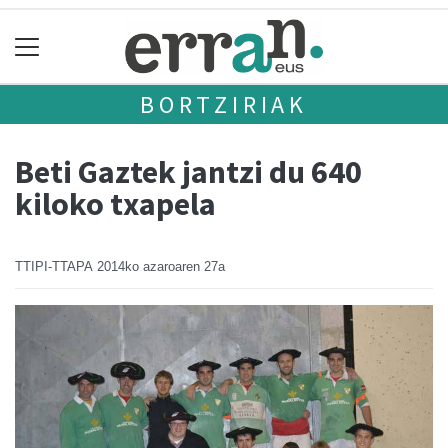
BORTZIRIAK
Beti Gaztek jantzi du 640
kiloko txapela
TTIPI-TTAPA
2014ko azaroaren 27a