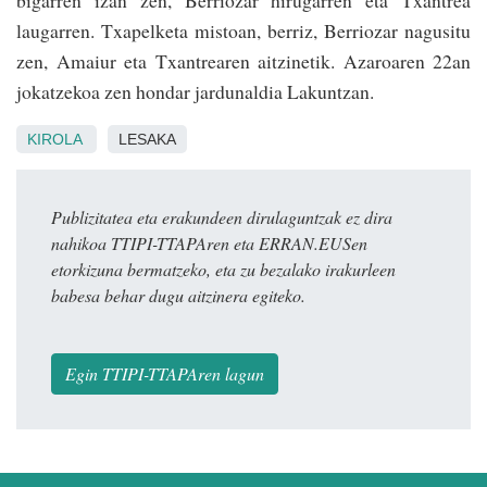
bigarren izan zen, Berriozar hiruga­rren eta Txantrea
lauga­rren. Txapelketa mistoan, berriz, Berriozar nagusitu
zen, Amaiur eta Txantrearen aitzinetik. Azaroaren 22an
jokatze­koa zen hon­dar jardunaldia Lakuntzan.
KIROLA
LESAKA
Publizitatea eta erakundeen dirulaguntzak ez dira
nahikoa TTIPI-TTAPAren eta ERRAN.EUSen
etorkizuna bermatzeko, eta zu bezalako irakurleen
babesa behar dugu aitzinera egiteko.
Egin TTIPI-TTAPAren lagun