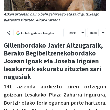
Azken urteetan baino behi gehixeago eta zaldi guttixeago
plazaratu zituzten. Aitor Arotzena
Entzun
Itzuli
Gehitu gaitzazu Googlen
Gillenbordako Javier Altzugaraik,
Berako Begibeltzenekobordako
Joxean Igoak eta Joseba Irigoien
lesakarrak eskuratu zituzten sari
nagusiak
141 azienda aurkeztu ziren ortzegun
goizean Lesakako Plaza Zaharra ingurura,
Bortzirietako feria egunean parte hartzera.