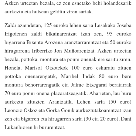
Azken urteetan bezala, ez zen esnetako behi holandesarik
aurkeztu eta hutsean gelditu ziren sariak.
Zaldi aziendetan, 125 euroko lehen saria Lesakako Joseba
Irigoienen zaldi bikainarentzat izan zen, 95 euroko
bigarrena Bixente Arozena aranztarrarentzat eta 50 euroko
hirugarrena Iriberriko Jon Muñoarentzat. Azken urteetan
bezala, pottoka, montura eta ponni onenak ere saritu ziren.
Honela, Marisol Otxotekok 100 euro eskuratu zituen
pottoka onenarengatik, Maribel Indak 80 euro bere
montura behorrarengatik eta Jaime Etxegarai beratarrak
70 euro ponni onena plazaratzeagatik. Aharietan, lau buru
aurkeztu zituzten Arantzatik. Lehen saria (50 euro)
Leoncio Oskoz eta Gorka Goñik aurkeztutakoarentzat izan
zen eta bigarren eta hirugarren saria (30 eta 20 euro), Dani
Lukanbioren bi bururentzat.