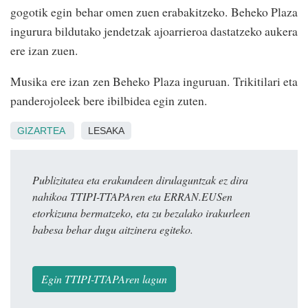
gogotik egin behar omen zuen erabakitzeko. Beheko Plaza
ingurura bildutako jendetzak ajoarrieroa dastatzeko aukera
ere izan zuen.
Musika ere izan zen Beheko Plaza inguruan. Trikitilari eta
panderojoleek bere ibilbidea egin zuten.
GIZARTEA
LESAKA
Publizitatea eta erakundeen dirulaguntzak ez dira
nahikoa TTIPI-TTAPAren eta ERRAN.EUSen
etorkizuna bermatzeko, eta zu bezalako irakurleen
babesa behar dugu aitzinera egiteko.
Egin TTIPI-TTAPAren lagun