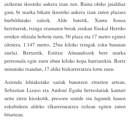
aizkoran ikusteko aukera izan zen. Baina ohiko jaialdiaz
gain, bi marka bikain ikusteko aukera izan zuten plazara
hurbildutako zaleek. Alde batetik, Xanta Souza
herritarrak, txinga eramaten berak zeukan Euskal Herriko
errekor ofiziala hobetu zuen, 50 plaza eta 17 metro eginez
(denera, 1.147 metro, 25na kiloko txingak esku banatan
zuela). Bertzetik, Estitxu Almandozek bere marka
pertsonala egin zuen ehun kiloko kopa harriarekin. Bortz
minutuko txandan, 17 aldiz bizkarreratzea lortu zuen.
Azienda lehiaketako sariak banatzen zituzten artean,
Sebastian Lizaso eta Andoni Egaña bertsolariak kantari
aritu ziren kioskotik, presoen senide eta lagunek hauen
eskubideen aldeko elkarretaratzea ixilean egiten zuten
bitartean.