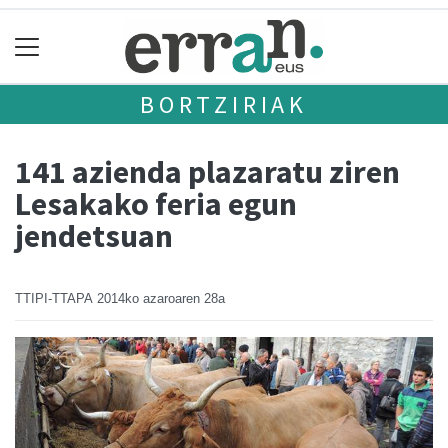
BORTZIRIAK
141 azienda plazaratu ziren
Lesakako feria egun
jendetsuan
TTIPI-TTAPA
2014ko azaroaren 28a