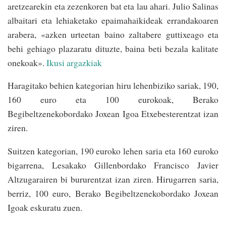
aretzearekin eta zezenkoren bat eta lau ahari. Julio Salinas
albaitari eta lehiaketako epaimahaikideak errandakoaren
arabera, «azken urteetan baino zaltabere guttixeago eta
behi gehiago plazaratu dituzte, baina beti bezala kalitate
onekoak».
Ikusi argazkiak
Haragitako behien kategorian hiru lehenbiziko sariak, 190,
160 euro eta 100 eurokoak, Berako
Begibeltzenekobordako Joxean Igoa Etxebesterentzat izan
ziren.
Suitzen kategorian, 190 euroko lehen saria eta 160 euroko
bigarrena, Lesakako Gillenbordako Francisco Javier
Altzugarairen bi bururentzat izan ziren. Hirugarren saria,
berriz, 100 euro, Berako Begibeltzenekobordako Joxean
Igoak eskuratu zuen.