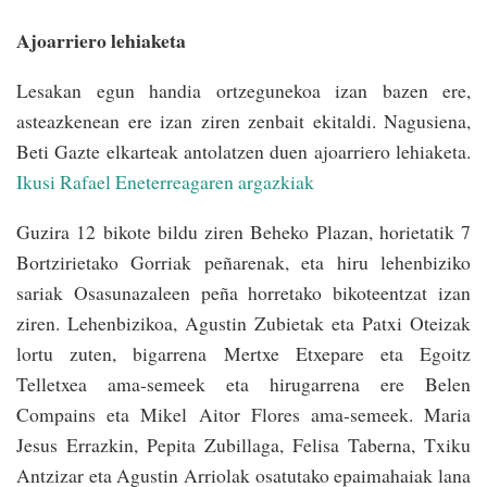
Ajoarriero lehiaketa
Lesakan egun handia ortzegunekoa izan bazen ere,
asteazkenean ere izan ziren zenbait ekitaldi. Nagusiena,
Beti Gazte elkarteak antolatzen duen ajoarriero lehiaketa.
Ikusi Rafael Eneterreagaren argazkiak
Guzira 12 bikote bildu ziren Beheko Plazan, horietatik 7
Bortzirietako Gorriak peñarenak, eta hiru lehenbiziko
sariak Osasunazaleen peña horretako bikoteentzat izan
ziren. Lehenbizikoa, Agustin Zubietak eta Patxi Oteizak
lortu zuten, bigarrena Mertxe Etxepare eta Egoitz
Telletxea ama-semeek eta hirugarrena ere Belen
Compains eta Mikel Aitor Flores ama-semeek. Maria
Jesus Errazkin, Pepita Zubillaga, Felisa Taberna, Txiku
Antzizar eta Agustin Arriolak osatutako epaimahaiak lana