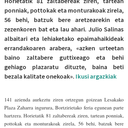
Horietatik 81 zaltabereak ziren, tartean
ponniak, pottokak eta monturakoak zirela,
56 behi, batzuk bere aretzearekin eta
zezenkoren bat eta lau ahari. Julio Salinas
albaitari eta lehiaketako epaimahaikideak
errandakoaren arabera, «azken urteetan
baino zaltabere guttixeago eta behi
gehiago plazaratu dituzte, baina beti
bezala kalitate onekoak».
Ikusi argazkiak
141 azienda aurkeztu ziren ortzegun goizean Lesakako
Plaza Zaharra ingurura, Bortzirietako feria egunean parte
hartzera. Horietatik 81 zaltabereak ziren, tartean ponniak,
pottokak eta monturakoak zirela, 56 behi, batzuk bere