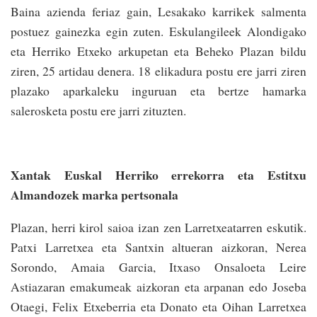
Baina azienda feriaz gain, Lesakako karrikek salmenta
postuez gainezka egin zuten. Eskulangileek Alondigako
eta Herriko Etxeko arkupetan eta Beheko Plazan bildu
ziren, 25 artidau denera. 18 elikadura postu ere jarri ziren
plazako aparkaleku inguruan eta bertze hamarka
salerosketa postu ere jarri zituzten.
Xantak Euskal Herriko errekorra eta Estitxu
Almandozek marka pertsonala
Plazan, herri kirol saioa izan zen Larretxeatarren eskutik.
Patxi Larretxea eta Santxin altueran aizkoran, Nerea
Sorondo, Amaia Garcia, Itxaso Onsaloeta Leire
Astiazaran emakumeak aizkoran eta arpanan edo Joseba
Otaegi, Felix Etxeberria eta Donato eta Oihan Larretxea