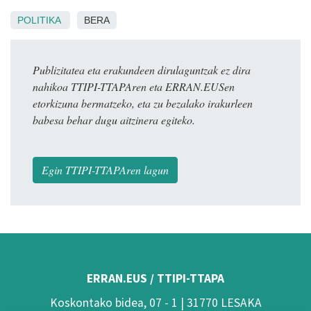
POLITIKA
BERA
Publizitatea eta erakundeen dirulaguntzak ez dira
nahikoa TTIPI-TTAPAren eta ERRAN.EUSen
etorkizuna bermatzeko, eta zu bezalako irakurleen
babesa behar dugu aitzinera egiteko.
Egin TTIPI-TTAPAren lagun
ERRAN.EUS / TTIPI-TTAPA
Koskontako bidea, 07 - 1 | 31770 LESAKA