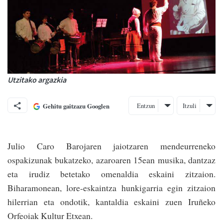
Utzitako argazkia
Entzun
Itzuli
Gehitu gaitzazu Googlen
Julio Caro Barojaren jaiotzaren mendeurreneko
ospakizunak bukatzeko, azaroaren 15ean musika, dantzaz
eta irudiz betetako omenaldia eskaini zitzaion.
Biharamonean, lore-eskaintza hunkigarria egin zitzaion
hilerrian eta ondotik, kantaldia eskaini zuen Iruñeko
Orfeoiak Kultur Etxean.