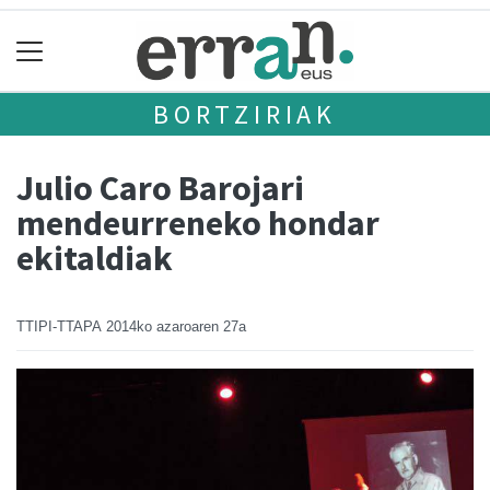
BORTZIRIAK
Julio Caro Barojari
mendeurreneko hondar
ekitaldiak
TTIPI-TTAPA
2014ko azaroaren 27a