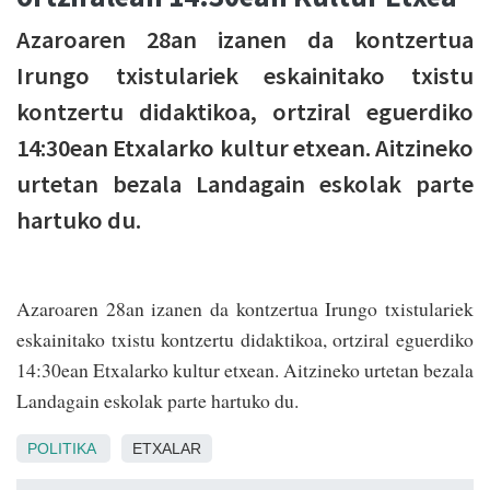
Azaroaren 28an izanen da kontzertua
Irungo txistulariek eskainitako txistu
kontzertu didaktikoa, ortziral eguerdiko
14:30ean Etxalarko kultur etxean. Aitzineko
urtetan bezala Landagain eskolak parte
hartuko du.
Azaroaren 28an izanen da kontzertua Irungo txistulariek
eskainitako txistu kontzertu didaktikoa, ortziral eguerdiko
14:30ean Etxalarko kultur etxean. Aitzineko urtetan bezala
Landagain eskolak parte hartuko du.
POLITIKA
ETXALAR