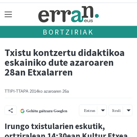
BORTZIRIAK
Txistu kontzertu didaktikoa
eskainiko dute azaroaren
28an Etxalarren
TTIPI-TTAPA
2014ko azaroaren 26a
Entzun
Itzuli
Gehitu gaitzazu Googlen
Irungo txistularien eskutik,
ortziralean 14:30ean Kultur Etxea