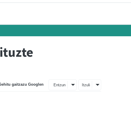
ituzte
Gehitu gaitzazu Googlen
Entzun
Itzuli