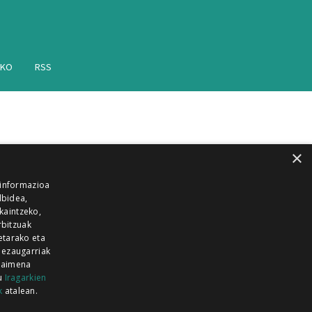
AKO
RSS
×
 informazioa
lbidea,
skaintzeko,
rbitzuak
etarako eta
 ezaugarriak
 baimena
zu
Iragarkien
k
atalean.
EITIA GUKA
AZKOITIA GUKA
BARRENA