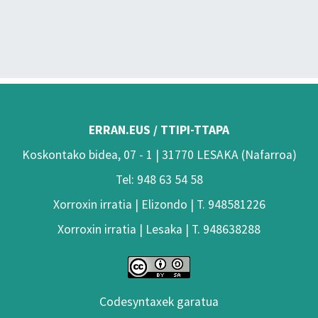
ERRAN.EUS / TTIPI-TTAPA
Koskontako bidea, 07 - 1 | 31770 LESAKA (Nafarroa)
Tel: 948 63 54 58
Xorroxin irratia | Elizondo | T. 948581226
Xorroxin irratia | Lesaka | T. 948638288
Codesyntaxek garatua