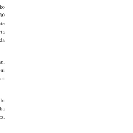
oko
(80
ute
eta
nda
an.
oni
ari
 bi
zka
z,