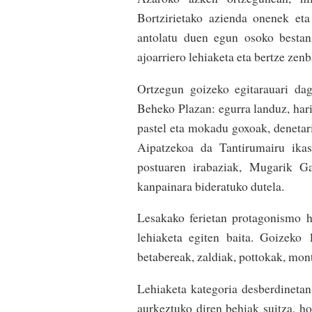
Bortzirietako azienda onenek eta
antolatu duen egun osoko bestan
ajoarriero lehiaketa eta bertze zenba
Ortzegun goizeko egitarauari da
Beheko Plazan: egurra landuz, hari
pastel eta mokadu goxoak, denetari
Aipatzekoa da Tantirumairu ikas
postuaren irabaziak, Mugarik G
kanpainara bideratuko dutela.
Lesakako ferietan protagonismo h
lehiaketa egiten baita. Goizeko 
betabereak, zaldiak, pottokak, mont
Lehiaketa kategoria desberdinetan
aurkeztuko diren behiak suitza, ho