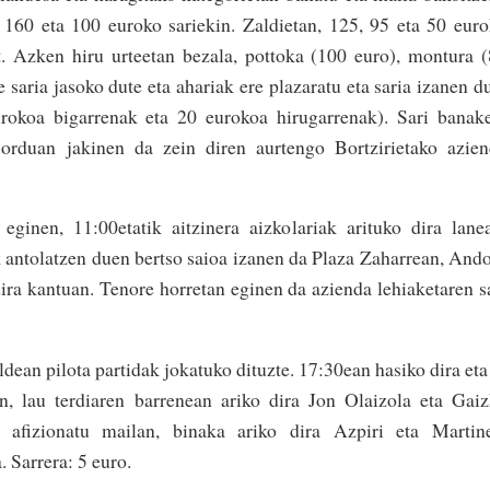
, 160 eta 100 euroko sariekin. Zaldietan, 125, 95 eta 50 eur
t. Azken hiru urteetan bezala, pottoka (100 euro), montura 
 saria jasoko dute eta ahariak ere plazaratu eta saria izanen d
rokoa bigarrenak eta 20 eurokoa hirugarrenak). Sari banak
 orduan jakinen da zein diren aurtengo Bortzirietako azie
eginen, 11:00etatik aitzinera aizkolariak arituko dira lane
antolatzen duen bertso saioa izanen da Plaza Zaharrean, And
ira kantuan. Tenore horretan eginen da azienda lehiaketaren s
ldean pilota partidak jokatuko dituzte. 17:30ean hasiko dira eta
an, lau terdiaren barrenean ariko dira Jon Olaizola eta Gai
 afizionatu mailan, binaka ariko dira Azpiri eta Martine
 Sarrera: 5 euro.