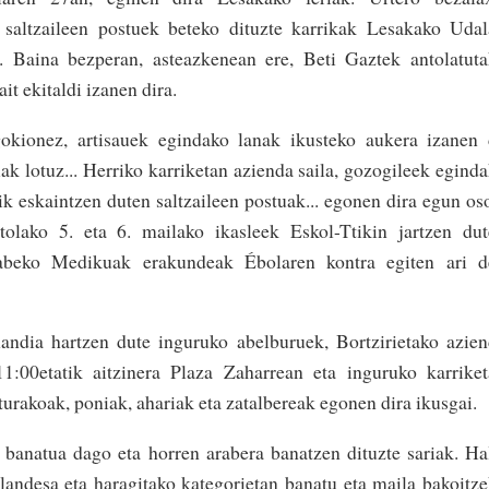
 saltzaileen postuek beteko dituzte karrikak Lesakako Uda
. Baina bezperan, asteazkenean ere, Beti Gaztek antolatut
it ekitaldi izanen dira.
gokionez, artisauek egindako lanak ikusteko aukera izanen
ak lotuz... Herriko karriketan azienda saila, gozogileek egind
k eskaintzen duten saltzaileen postuak... egonen dira egun os
tolako 5. eta 6. mailako ikasleek Eskol-Ttikin jartzen du
abeko Medikuak erakundeak Ébolaren kontra egiten ari d
andia hartzen dute inguruko abelburuek, Bortzirietako azie
11:00etatik aitzinera Plaza Zaharrean eta inguruko karrike
urakoak, poniak, ahariak eta zatalbereak egonen dira ikusgai.
 banatua dago eta horren arabera banatzen dituzte sariak. Ha
landesa eta haragitako kategorietan banatu eta maila bakoitz