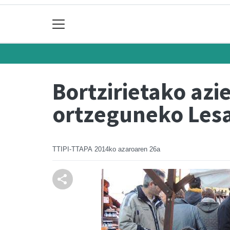
Bortzirietako azi
ortzeguneko Lesa
TTIPI-TTAPA
2014ko azaroaren 26a