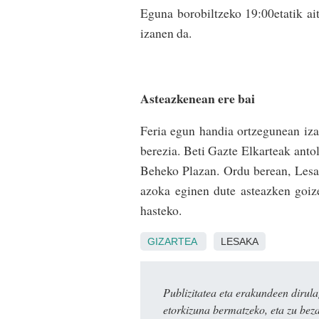
Eguna borobiltzeko 19:00etatik ait
izanen da.
Asteazkenean ere bai
Feria egun handia ortzegunean izat
berezia. Beti Gazte Elkarteak antol
Beheko Plazan. Ordu berean, Lesaka
azoka eginen dute asteazken goize
hasteko.
GIZARTEA
LESAKA
Publizitatea eta erakundeen dir
etorkizuna bermatzeko, eta zu bez