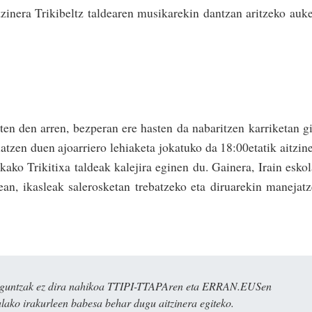
zinera Trikibeltz taldearen musikarekin dantzan aritzeko auk
en den arren, bezperan ere hasten da nabaritzen karriketan g
atzen duen ajoarriero lehiaketa jokatuko da 18:00etatik aitzin
ko Trikitixa taldeak kalejira eginen du. Gainera, Irain esko
an, ikasleak salerosketan trebatzeko eta diruarekin manejat
ulaguntzak ez dira nahikoa TTIPI-TTAPAren eta ERRAN.EUSen
alako irakurleen babesa behar dugu aitzinera egiteko.