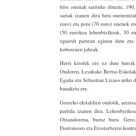
hiru onenak sarituko dituzte, 190
sariak izanen dira hiru onenentza
euro) eta poni (70 euro) onenek ere
(50 eurokoa lehenbizikoak, 30 eu
eguerdi partean eginen dute eta
hoberenen jabeak.
Herri kirolek ere ez dute hutsik 
Ondoren, Lesakako Bertso Eskolak 
Egaña eta Sebastian Lizaso ariko d
banaketa ere.
Goizeko ekitaldien ondotik, arratsa
partida izanen dira. Lehenbiziko
Otxandorena, buruz buru. Gero,
Dorronsoro eta Erostarberen kontra.