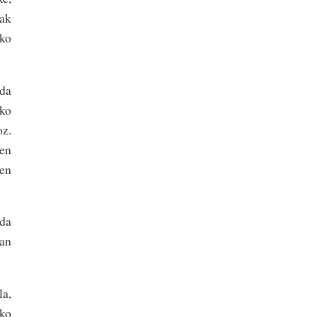
lak
ako
 da
ako
oz.
ten
en
nda
tan
la,
eko