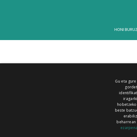
HONI BURU
Gu eta gure
gordet
identifika
iragark
hobetzeko
beste batzu
erabili
beharrean 
ezarpen
AIARALDEA
AIKOR
AIURRI
ALEA