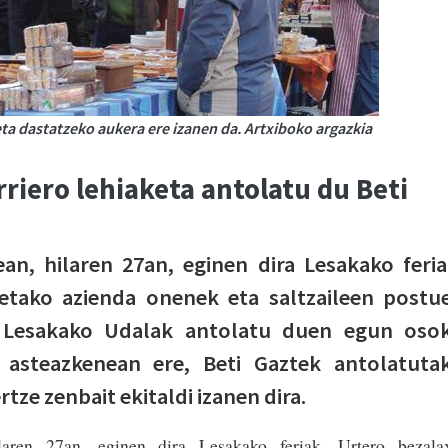
ta dastatzeko aukera ere izanen da. Artxiboko argazkia
riero lehiaketa antolatu du Beti
n, hilaren 27an, eginen dira Lesakako feria
ietako azienda onenek eta saltzaileen postu
k Lesakako Udalak antolatu duen egun oso
 asteazkenean ere, Beti Gaztek antolatuta
rtze zenbait ekitaldi izanen dira.
aren 27an, eginen dira Lesakako feriak. Urtero bezalax