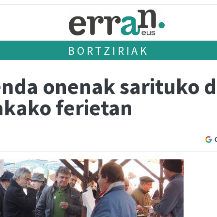
BORTZIRIAK
enda onenak sarituko d
kako ferietan