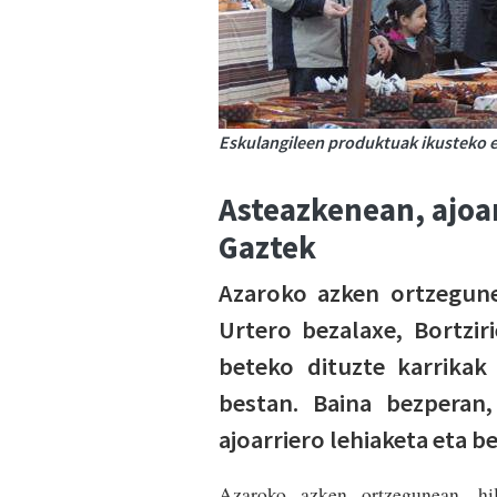
Eskulangileen produktuak ikusteko e
Asteazkenean, ajoar
Gaztek
Azaroko azken ortzegunea
Urtero bezalaxe, Bortzir
beteko dituzte karrika
bestan. Baina bezperan,
ajoarriero lehiaketa eta be
Azaroko azken ortzegunean, hil