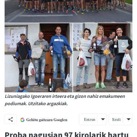
Lizuniagako Igoeraren irteera eta gizon nahiz emakumeen
podiumak. Utzitako argazkiak.
Entzun
Itzuli
Gehitu gaitzazu Googlen
Proba nagusian 97 kirolarik hartu