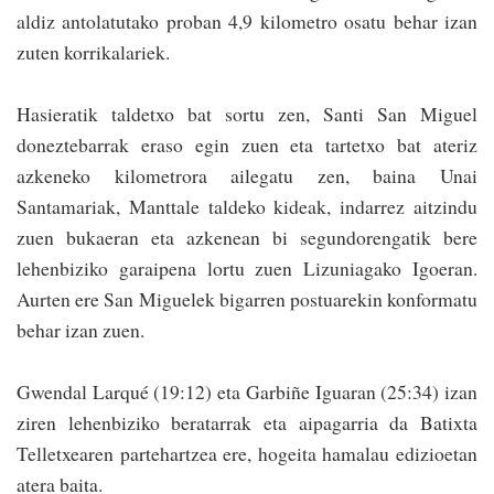
aldiz antolatutako proban 4,9 kilometro osatu behar izan
zuten korrikalariek.
Hasieratik taldetxo bat sortu zen, Santi San Miguel
doneztebarrak eraso egin zuen eta tartetxo bat ateriz
azkeneko kilometrora ailegatu zen, baina Unai
Santamariak, Manttale taldeko kideak, indarrez ai­tzindu
zuen bukaeran eta azkenean bi segundorengatik bere
lehenbiziko garaipena lortu zuen Lizuniagako Igoeran.
Aurten ere San Miguelek bigarren postuarekin konformatu
behar izan zuen.
Gwendal Larqué (19:12) eta Garbiñe Iguaran (25:34) izan
ziren lehenbiziko berata­rrak eta aipagarria da Batixta
Telletxearen partehartzea ere, hogeita hamalau edizioetan
atera baita.