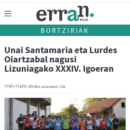
BORTZIRIAK
Unai Santamaria eta Lurdes
Oiartzabal nagusi
Lizuniagako XXXIV. Igoeran
TTIPI-TTAPA
2014ko azaroaren 13a