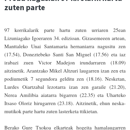
zuten parte
97 korrikalarik parte hartu zuten urriaren 25ean
Lizuniagako Igoeraren 34. edizioan. Gizasemeeen artean,
Manttaleko Unai Santamaria hernaniarra nagusitu zen
(17.54), Doneztebeko Santi San Miguel (17.56) eta iaz
irabazi zuen Victor Madejon irundarraren (18.09)
aitzinetik. Arantzako Mikel Altzuri laugarren izan zen eta
podiumetik 7 segundora gelditu zen (18.16). Nesketan,
Lurdes Oiartzabal lezota­rra izan zen garaile (21.20),
Nerea Amilibia aiatarra bigarren (22.35) eta Uharteko
Itsaso Oloriz hirugarren (23.18). Aitzinetik, ehun neska-
mutikok parte hartu zuten lasterketa ttikietan.
Berako Gure Txokoa elkarteak hogeita hamalaugarren