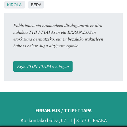
KIROLA
BERA
Publizitatea eta erakundeen dirulaguntzak ez dira
nahikoa TTIPI-TTAPAren eta ERRAN.EUSen
etorkizuna bermatzeko, eta zu bezalako irakurleen
babesa behar dugu aitzinera egiteko.
Egin TTIPI-TTAPAren lagun
ERRAN.EUS / TTIPI-TTAPA
Koskontako bidea, 07 - 1 | 31770 LESAKA