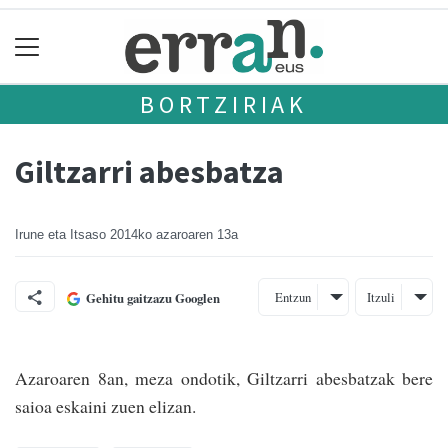
BORTZIRIAK
Giltzarri abesbatza
Irune eta Itsaso
2014ko azaroaren 13a
Entzun
Itzuli
Gehitu gaitzazu Googlen
Azaroaren 8an, meza ondotik, Giltzarri abesbatzak bere
saioa eskaini zuen elizan.