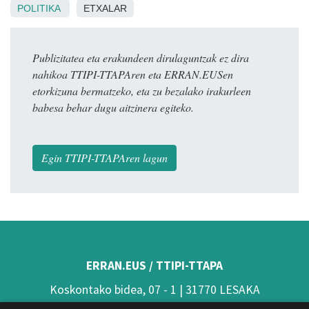
POLITIKA
ETXALAR
Publizitatea eta erakundeen dirulaguntzak ez dira
nahikoa TTIPI-TTAPAren eta ERRAN.EUSen
etorkizuna bermatzeko, eta zu bezalako irakurleen
babesa behar dugu aitzinera egiteko.
Egin TTIPI-TTAPAren lagun
ERRAN.EUS / TTIPI-TTAPA
Koskontako bidea, 07 - 1 | 31770 LESAKA