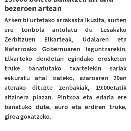
bezeroen artean
Azken bi urtetako arrakasta ikusita, aurten
ere tonbola antolatu du Lesakako
Zerbitzuen Elkarteak, Udalaren eta
Nafarroako Gobernuaren laguntzarekin.
Elkarteko dendetan egindako erosketen
truke banatutako txartelekin sariak
eskuratu ahal izateko, azaroaren 29an
aterako dituzte zenbakiak, 19:00etatik
aitzinera plazan. Pintxoa eta edaria ere
banatuko dute, euro eta erdiren truke,
giroa goxatzeko.