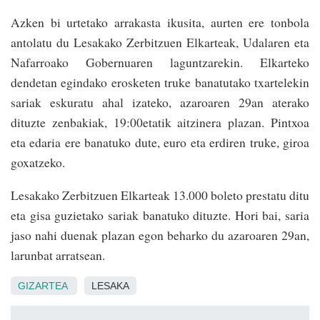
Azken bi urtetako arrakasta ikusita, aurten ere tonbola
antolatu du Lesakako Zerbitzuen Elkarteak, Udalaren eta
Nafarroako Gobernuaren laguntzarekin. Elkarteko
dendetan egindako erosketen truke banatutako txartelekin
sariak eskuratu ahal izateko, azaroaren 29an aterako
dituzte zenbakiak, 19:00etatik aitzinera plazan. Pintxoa
eta edaria ere banatuko dute, euro eta erdiren truke, giroa
goxatzeko.
Lesakako Zerbitzuen Elkarteak 13.000 boleto prestatu ditu
eta gisa guzietako sariak banatuko dituzte. Hori bai, saria
jaso nahi duenak plazan egon beharko du azaroaren 29an,
larunbat arratsean.
GIZARTEA
LESAKA