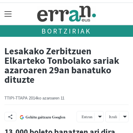
BORTZIRIAK
Lesakako Zerbitzuen
Elkarteko Tonbolako sariak
azaroaren 29an banatuko
dituzte
TTIPI-TTAPA
2014ko azaroaren 11
Entzun
Itzuli
Gehitu gaitzazu Googlen
13.000 boleto banatzen ari dira