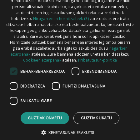
identifikatzaile bakarrak eta nabigazio-datuak), iragarki eta eduki
pertsonalizatuak eskaintzeko, iragarkiak eta edukia neurtzeko,
audientziaren inguruko ikuspegiak lortzeko eta zerbitzuak
hobetzeko.
Hirugarrenen hornitzaileek (3)
zure datuak ere trata
ditzakete helburu hauetarako eta beste batzuetarako, besteak beste
Codesyntaxek garatua
kokapen geografiko zehatzeko datuak eta gailuaren ezaugarriak
erabiliz. Zure aukerak webgune honi soilik aplikatzen zaizkio.
Hornitzaile batzuek baimena beharrean interes legitimoa oinarri
gisa erabil dezakete; aurka egiteko eskubidea duzu
Iragarkien
ezarpenak
atalean. Zure baimena edozein unetan ken dezakezu
Cookieen ezarpenak
atalean.
Pribatutasun-politika
HONI BURUZ
LEGE OHARRA
PUBLIZITATEA
BEHAR-BEHARREZKOA
ERRENDIMENDUA
ARAUAK
HARREMANETARAKO
RSS
BIDERATZEA
FUNTZIONALTASUNA
SAILKATU GABE
GUZTIAK ONARTU
GUZTIAK UKATU
XEHETASUNAK ERAKUTSI