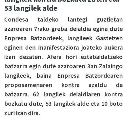
53 langilek alde
Condesa taldeko lantegi guztietan
azaroaren 7rako greba deialdia egina dute
Enpresa Batzordeek, langileek Gasteizen
eginen den manifestaziora joateko aukera
izan dezaten. Afera hori eztabaidatzeko
batzarra egin dute azaroaren 3an Zalaingo
langileek, baina Enpresa Batzordearen
proposamenaren kontra azaldu da
batzarra. 62 langilek deialdiaren kontra
bozkatu dute, 53 langilek alde eta 10 boto
zuri izan dira.