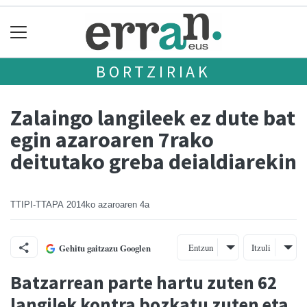
BORTZIRIAK
Zalaingo langileek ez dute bat
egin azaroaren 7rako
deitutako greba deialdiarekin
TTIPI-TTAPA
2014ko azaroaren 4a
Entzun
Itzuli
Gehitu gaitzazu Googlen
Batzarrean parte hartu zuten 62
langilek kontra bozkatu zuten eta