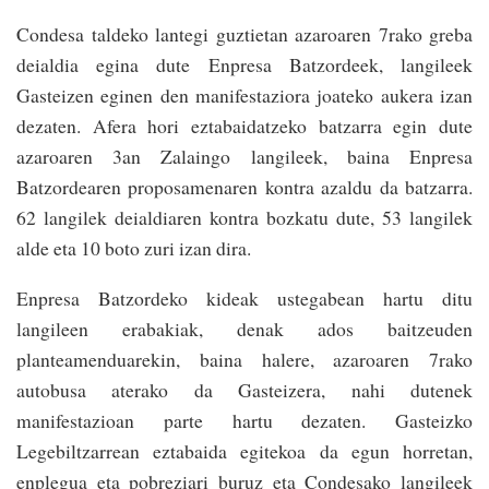
Condesa taldeko lantegi guztietan azaroaren 7rako greba
deialdia egina dute Enpresa Batzordeek, langileek
Gasteizen eginen den manifestaziora joateko aukera izan
dezaten. Afera hori eztabaidatzeko batzarra egin dute
azaroaren 3an Zalaingo langileek, baina Enpresa
Batzordearen proposamenaren kontra azaldu da batzarra.
62 langilek deialdiaren kontra bozkatu dute, 53 langilek
alde eta 10 boto zuri izan dira.
Enpresa Batzordeko kideak ustegabean hartu ditu
langileen erabakiak, denak ados baitzeuden
planteamenduarekin, baina halere, azaroaren 7rako
autobusa aterako da Gasteizera, nahi dutenek
manifestazioan parte hartu dezaten. Gasteizko
Legebiltzarrean eztabaida egitekoa da egun horretan,
enplegua eta pobreziari buruz eta Condesako langileek