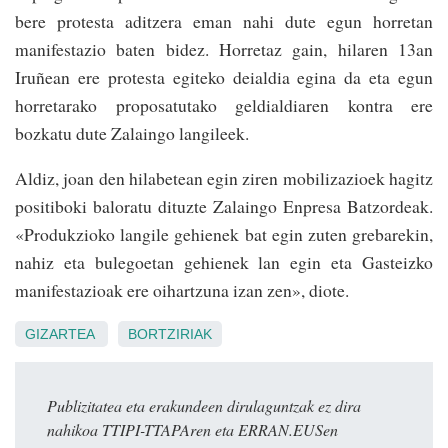
bere protesta aditzera eman nahi dute egun horretan
manifestazio baten bidez. Horretaz gain, hilaren 13an
Iruñean ere protesta egiteko deialdia egina da eta egun
horretarako proposatutako geldialdiaren kontra ere
bozkatu dute Zalaingo langileek.
Aldiz, joan den hilabetean egin ziren mobilizazioek hagitz
positiboki baloratu dituzte Zalaingo Enpresa Batzordeak.
«Produkzioko langile gehienek bat egin zuten grebarekin,
nahiz eta bulegoetan gehienek lan egin eta Gasteizko
manifestazioak ere oihartzuna izan zen», diote.
GIZARTEA
BORTZIRIAK
Publizitatea eta erakundeen dirulaguntzak ez dira
nahikoa TTIPI-TTAPAren eta ERRAN.EUSen