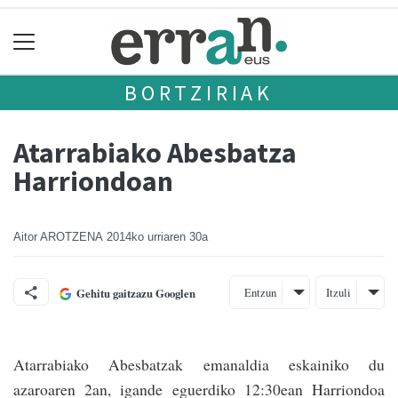
BORTZIRIAK
Atarrabiako Abesbatza
Harriondoan
Aitor AROTZENA
2014ko urriaren 30a
Entzun
Itzuli
Gehitu gaitzazu Googlen
Atarrabiako Abesba­tzak emanaldia eskainiko du
azaroaren 2an, igande eguerdiko 12:30­ean Harriondoa