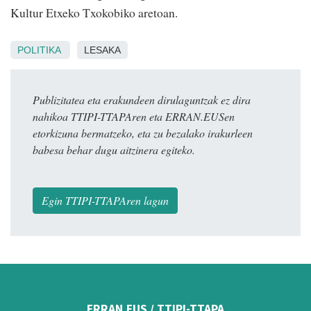
Kultur Etxeko Txokobiko aretoan.
POLITIKA
LESAKA
Publizitatea eta erakundeen dirulaguntzak ez dira
nahikoa TTIPI-TTAPAren eta ERRAN.EUSen
etorkizuna bermatzeko, eta zu bezalako irakurleen
babesa behar dugu aitzinera egiteko.
Egin TTIPI-TTAPAren lagun
ERRAN.EUS / TTIPI-TTAPA