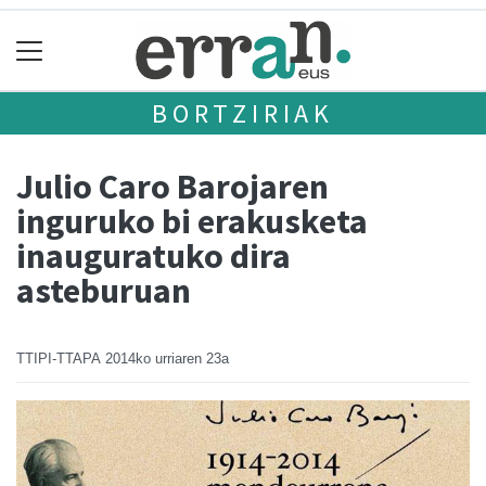
BORTZIRIAK
Julio Caro Barojaren
inguruko bi erakusketa
inauguratuko dira
asteburuan
TTIPI-TTAPA
2014ko urriaren 23a