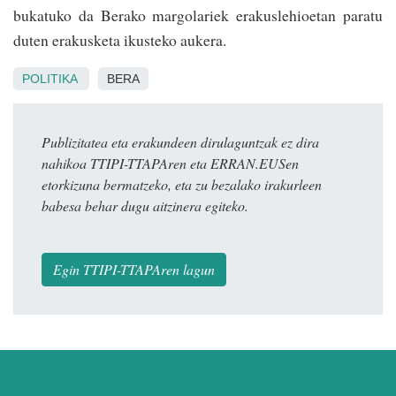
bukatuko da Berako margolariek erakuslehioetan paratu
duten erakusketa ikusteko aukera.
POLITIKA
BERA
Publizitatea eta erakundeen dirulaguntzak ez dira
nahikoa TTIPI-TTAPAren eta ERRAN.EUSen
etorkizuna bermatzeko, eta zu bezalako irakurleen
babesa behar dugu aitzinera egiteko.
Egin TTIPI-TTAPAren lagun