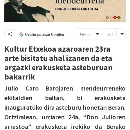
Entzun
Itzuli
Gehitu gaitzazu Googlen
Kultur Etxekoa azaroaren 23ra
arte bisitatu ahal izanen da eta
argazki erakusketa asteburuan
bakarrik
Julio Caro Barojaren mendeurreneko
ekitaldien baitan, bi erakusketa
inauguratuko dira asteburu honetan Beran.
Ortziralean, urriaren 24a, “Don Julioren
arrastoa” erakusketa irekiko da Berako