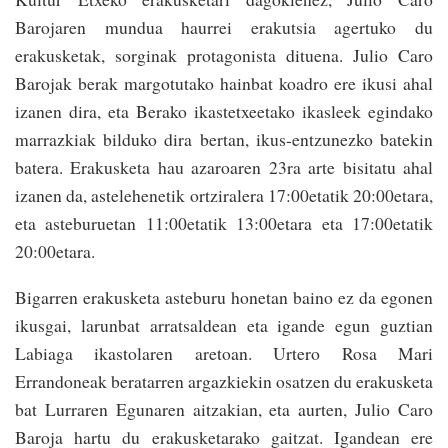
Barojaren mundua haurrei erakutsia agertuko du
erakusketak, sorginak protagonista dituena. Julio Caro
Barojak berak margotutako hainbat koadro ere ikusi ahal
izanen dira, eta Berako ikastetxeetako ikasleek egindako
marrazkiak bilduko dira bertan, ikus-entzunezko batekin
batera. Erakusketa hau azaroaren 23ra arte bisitatu ahal
izanen da, astelehenetik ortziralera 17:00etatik 20:00etara,
eta asteburuetan 11:00etatik 13:00etara eta 17:00etatik
20:00etara.
Bigarren erakusketa asteburu honetan baino ez da egonen
ikusgai, larunbat arratsaldean eta igande egun guztian
Labiaga ikastolaren aretoan. Urtero Rosa Mari
Errandoneak beratarren argazkiekin osatzen du erakusketa
bat Lurraren Egunaren aitzakian, eta aurten, Julio Caro
Baroja hartu du erakusketarako gaitzat. Igandean ere