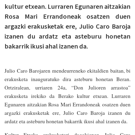
kultur etxean. Lurraren Egunaren aitzakian
Rosa Mari Errandoneak osatzen duen
argazki erakusketak ere, Julio Caro Baroja
izanen du ardatz eta asteburu honetan
bakarrik ikusi ahal izanen da.
Julio Caro Barojaren mendeurreneko ekitaldien baitan, bi
erakusketa inauguratuko dira asteburu honetan Beran.
Ortziralean, urriaren 24a, “Don Julioren arrastoa”
erakusketa irekiko da Berako kultur etxean. Lurraren
Egunaren aitzakian Rosa Mari Errandoneak osatzen duen
argazki erakusketak ere, Julio Caro Baroja izanen du
ardatz eta asteburu honetan bakarrik ikusi ahal izanen da.
Kultur Etxeko erakusketari dagokienez, Julio Caro