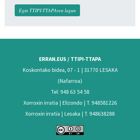
Egin TTIPI-TTAPAren lagun
ERRAN.EUS / TTIPI-TTAPA
Koskontako bidea, 07 - 1 | 31770 LESAKA
(Nafarroa)
Tel: 948 63 54 58
Xorroxin irratia | Elizondo | T. 948581226
Xorroxin irratia | Lesaka | T. 948638288