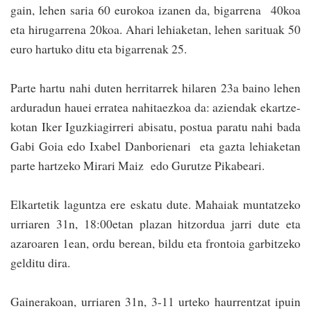
gain, lehen saria 60 eurokoa iza­nen da, bigarrena 40koa
eta h­irugarrena 20koa. Ahari lehiaketan, lehen sarituak 50
euro­ hartuko ditu eta biga­rrenak 25.
Parte hartu nahi duten herrita­rrek hilaren 23a baino lehen
arduradun hauei erra­tea nahitaezkoa da: aziendak ekar­tze­­­
kotan Iker Iguzkiagi­rreri abisa­tu, postua paratu nahi bada
Gabi Goia edo Ixabel Danborienari eta gazta le­­hia­ke­tan
parte hartzeko Mirari Maiz edo Gurutze Pikabeari.
Elkartetik laguntza ere eskatu dute. Mahaiak mun­tatzeko
urriaren 31n, 18:00­etan plazan hitzordua ja­rri dute eta
azaroaren 1ean, ordu­ berean, bildu eta frontoia­ garbi­tzeko
gelditu dira.
Gainerakoan, urriaren 31n, 3-11 urteko haurren­tzat ipuin