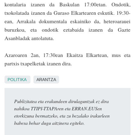
kontalaria izanen da Baskulan 17:00­etan. Ondotik,
txokolatada izanen da Guraso Elkartearen eskutik. 19:30­
ean, Arra­kala dokumenta­la eskainiko da, heteroarauei
buruzkoa, eta ondo­tik ez­tabaida izanen da Gazte
Asanbladak antolatuta.
Azaroaren 2an, 17:30­ean Ekaitza Elkartean, mus eta
partxis txapelke­tak izanen dira.
POLITIKA
ARANTZA
Publizitatea eta erakundeen dirulaguntzak ez dira
nahikoa TTIPI-TTAPAren eta ERRAN.EUSen
etorkizuna bermatzeko, eta zu bezalako irakurleen
babesa behar dugu aitzinera egiteko.