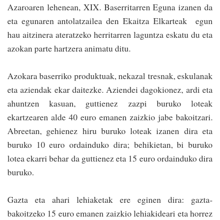
Azaroaren lehenean, XIX. Baserritarren Eguna izanen da
eta egunaren antola­tzailea den Ekaitza­ Elkarteak egun
hau aitzi­nera atera­tzeko he­rrita­rren lagun­tza eskatu du eta
azokan parte hartzera animatu ditu.
Azokara baserriko pro­duktuak, nekazal tresnak, eskulanak
eta azien­dak ekar daitezke. Azien­dei dagokionez, ardi eta
ahun­tzen kasuan, guttienez zaz­pi buruko loteak
ekartzearen alde 40 euro­ emanen zaizkio jabe bakoitzari.
Abreetan, gehienez hiru buruko­ loteak izanen di­ra­ eta
buruko 10 euro ordaindu­ko dira; be­­hi­kie­tan, bi buruko
lotea ekarri behar da guttienez eta 15 euro ordainduko dira
buruko.
Gazta eta ahari lehiaketak ere eginen dira: gaz­ta­
bakoitzeko 15 euro ema­nen zaizkio lehiakideari eta horrez