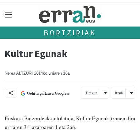
BORTZIRIAK
Kultur Egunak
Nerea ALTZURI
2014ko urriaren 16a
Entzun
Itzuli
Gehitu gaitzazu Googlen
Euskara Batzordeak antolatuta, Kultur Egunak izanen dira
urria­ren 31, azaroaren 1 eta 2an.