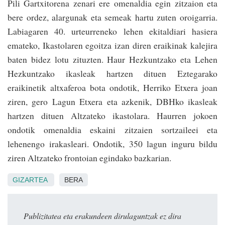
Pili Gartxitorena zenari ere omenaldia egin zitzaion eta
bere ordez, alargunak eta semeak hartu zuten oroiga­rria.
Labiagaren 40. urteurreneko lehen ekitaldiari hasiera
emateko, Ikastolaren egoitza izan diren eraikinak kalejira
baten bidez lotu zituzten. Haur Hezkuntzako eta Lehen
Hezkuntzako ikasleak hartzen dituen Eztegarako
eraikinetik altxa­feroa bota ondotik, Herriko Etxera joan
ziren, gero Lagun Etxera eta azkenik, DBHko ikasleak
hartzen dituen Altzateko ikastolara. Haurren jokoen
ondotik omenaldia eskaini zitzaien sortzaileei eta
lehenengo irakasleari. Ondotik, 350 lagun inguru bildu
ziren Altzateko frontoian egindako bazkarian.
GIZARTEA
BERA
Publizitatea eta erakundeen dirulaguntzak ez dira