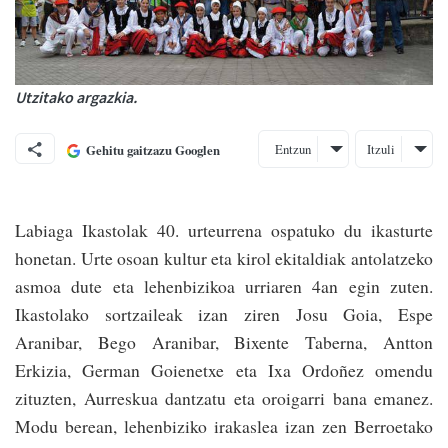
Utzitako argazkia.
Entzun
Itzuli
Gehitu gaitzazu Googlen
Labiaga Ikastolak 40. urteurrena ospatuko du ikasturte
honetan. Urte osoan kultur eta kirol ekitaldiak antolatzeko
asmoa dute eta lehenbizikoa urri­aren 4an egin zuten.
Ikastolako sortzaileak izan ziren Josu Goia, Espe
Aranibar, Bego Aranibar, Bixente Taberna, Antton
Erkizia, German Goienetxe eta Ixa Ordoñez omendu
zituzten, Aurreskua dantzatu eta oroigarri bana emanez.
Modu berean, lehenbiziko irakaslea izan zen Berroetako