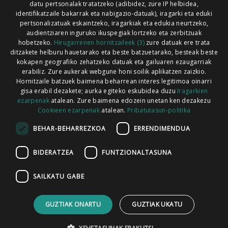
Xorroxin irratia | Lesaka | T. 948638288
datu pertsonalak tratatzeko (adibidez, zure IP helbidea,
identifikatzaile bakarrak eta nabigazio-datuak), iragarki eta eduki
pertsonalizatuak eskaintzeko, iragarkiak eta edukia neurtzeko,
audientziaren inguruko ikuspegiak lortzeko eta zerbitzuak
hobetzeko.
Hirugarrenen hornitzaileek (3)
zure datuak ere trata
ditzakete helburu hauetarako eta beste batzuetarako, besteak beste
Codesyntaxek garatua
kokapen geografiko zehatzeko datuak eta gailuaren ezaugarriak
erabiliz. Zure aukerak webgune honi soilik aplikatzen zaizkio.
Hornitzaile batzuek baimena beharrean interes legitimoa oinarri
gisa erabil dezakete; aurka egiteko eskubidea duzu
Iragarkien
ezarpenak
atalean. Zure baimena edozein unetan ken dezakezu
Cookieen ezarpenak
atalean.
Pribatutasun-politika
HONI BURUZ
LEGE OHARRA
PUBLIZITATEA
BEHAR-BEHARREZKOA
ERRENDIMENDUA
ARAUAK
HARREMANETARAKO
RSS
BIDERATZEA
FUNTZIONALTASUNA
SAILKATU GABE
GUZTIAK ONARTU
GUZTIAK UKATU