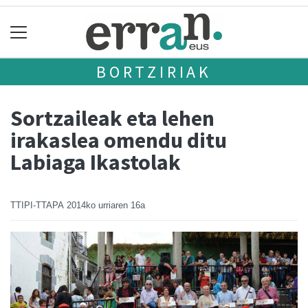
BORTZIRIAK
Sortzaileak eta lehen
irakaslea omendu ditu
Labiaga Ikastolak
TTIPI-TTAPA
2014ko urriaren 16a