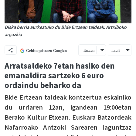
Diska berria aurkeztuko du Bide Ertzean taldeak. Artxiboko
argazkia
Entzun
Itzuli
Gehitu gaitzazu Googlen
Arratsaldeko 7etan hasiko den
emanaldira sartzeko 6 euro
ordaindu beharko da
Bide Ertzean taldeak kontzertua eskainiko
du urriaren 12an, igandean 19:00etan
Berako Kultur Etxean. Euskara Batzordeak
Nafarroako Antzoki Sarearen laguntzaz