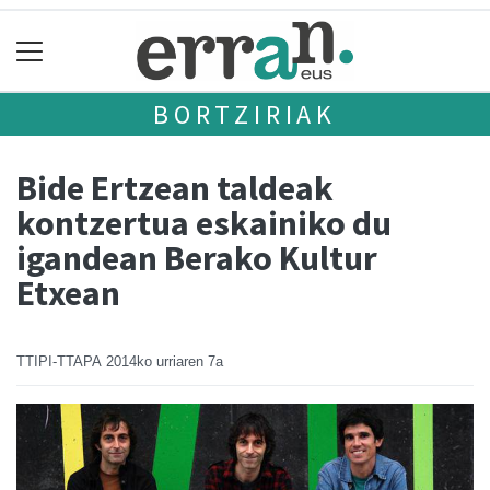
BORTZIRIAK
Bide Ertzean taldeak
kontzertua eskainiko du
igandean Berako Kultur
Etxean
TTIPI-TTAPA
2014ko urriaren 7a