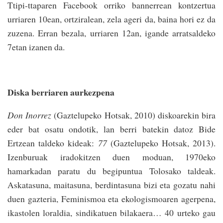
Ttipi-ttaparen Facebook orriko bannerrean kontzertua
urriaren 10ean, ortziralean, zela ageri da, baina hori ez da
zuzena. Erran bezala, urriaren 12an, igande arratsaldeko
7etan izanen da.
Diska berriaren aurkezpena
Don Inorrez
(Gaztelupeko Hotsak, 2010) diskoarekin bira
eder bat osatu ondotik, lan berri batekin datoz Bide
Ertzean taldeko kideak:
77
(Gaztelupeko Hotsak, 2013).
Izenburuak iradokitzen duen moduan, 1970eko
hamarkadan paratu du begipuntua Tolosako taldeak.
Askatasuna, maitasuna, berdintasuna bizi eta gozatu nahi
duen gazteria, Feminismoa eta ekologismoaren agerpena,
ikastolen loraldia, sindikatuen bilakaera… 40 urteko gau