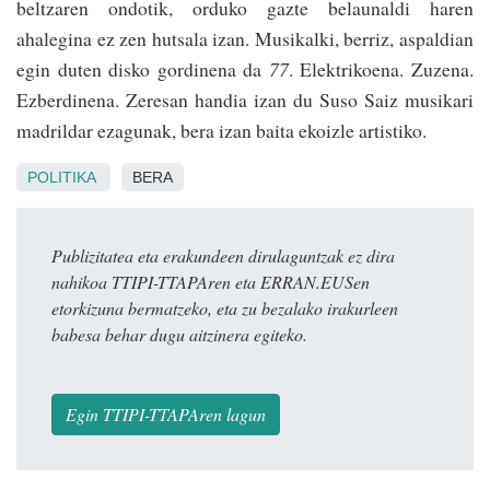
beltzaren ondotik, orduko gazte belaunaldi haren
ahalegina ez zen hutsala izan. Musikalki, berriz, aspaldian
egin duten disko gordinena da
77
. Elektrikoena. Zuzena.
Ezberdinena. Zeresan handia izan du Suso Saiz musikari
madrildar ezagunak, bera izan baita ekoizle artistiko.
POLITIKA
BERA
Publizitatea eta erakundeen dirulaguntzak ez dira
nahikoa TTIPI-TTAPAren eta ERRAN.EUSen
etorkizuna bermatzeko, eta zu bezalako irakurleen
babesa behar dugu aitzinera egiteko.
Egin TTIPI-TTAPAren lagun