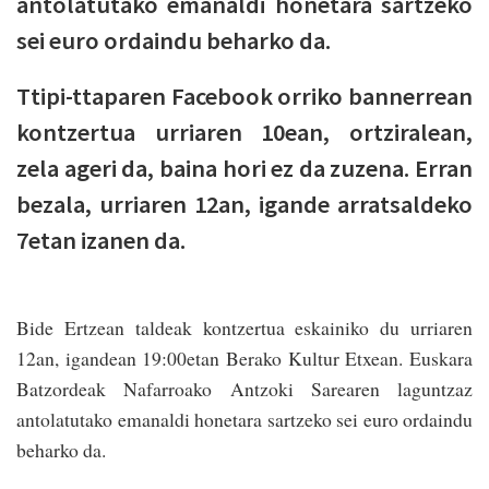
antolatutako emanaldi honetara sartzeko
sei euro ordaindu beharko da.
Ttipi-ttaparen Facebook orriko bannerrean
kontzertua urriaren 10ean, ortziralean,
zela ageri da, baina hori ez da zuzena. Erran
bezala, urriaren 12an, igande arratsaldeko
7etan izanen da.
Bide Ertzean taldeak kontzertua eskainiko du urriaren
12an, igandean 19:00etan Berako Kultur Etxean. Euskara
Batzordeak Nafarroako Antzoki Sarearen laguntzaz
antolatutako emanaldi honetara sartzeko sei euro ordaindu
beharko da.