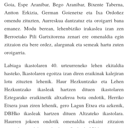
Goia, Espe Aranibar, Bego Aranibar, Bixente Taberna,
Antton Erkizia, German Goienetxe eta Ixa Ordoñez
omendu zituzten, Aurreskua dantzatuz eta oroigarri bana
emanez. Modu berean, lehenbiziko irakaslea izan zen
Berroetako Pili Gartxitorena zenari ere omenaldia egin
zitzaion eta bere ordez, alargunak eta semeak hartu zuten
oroigarria.
Labiaga ikastolaren 40. urteurreneko lehen ekitaldia
hasteko, Ikastolaren egoitza izan diren eraikinak kalejiran
lotu zituzten lehenik. Haur Hezkuntzako eta Lehen
Hezkuntzako ikasleak hartzen dituen ikastolaren
Eztegarako eraikinetik altxaferoa bota ondotik, Herriko
Etxera joan ziren lehenik, gero Lagun Etxea eta azkenik,
DBHko ikasleak hartzen dituen Altzateko ikastolara.
Haurren jokoen ondotik omenaldia eskaini zitzaion