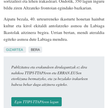
sortzaileei eta lehen irakasleari. Ondotik, 350 lagun inguru
bildu ziren Altzateko frontoian egindako bazkarian.
Aipatu bezala, 40. urteurreneko ikasturte honetan hainbat
kultur eta kirol ekitaldi antolatzeko asmoa du Labiaga
Ikastolak aitzinera begira. Urrian bertan, mendi ateraldia
egiteko asmoa dute Labiaga mendira.
GIZARTEA
BERA
Publizitatea eta erakundeen dirulaguntzak ez dira
nahikoa TTIPI-TTAPAren eta ERRAN.EUSen
etorkizuna bermatzeko, eta zu bezalako irakurleen
babesa behar dugu aitzinera egiteko.
Egin TTIPI-TTAPAren lagun