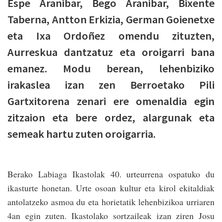
Espe Aranibar, Bego Aranibar, Bixente
Taberna, Antton Erkizia, German Goienetxe
eta Ixa Ordoñez omendu zituzten,
Aurreskua dantzatuz eta oroigarri bana
emanez. Modu berean, lehenbiziko
irakaslea izan zen Berroetako Pili
Gartxitorena zenari ere omenaldia egin
zitzaion eta bere ordez, alargunak eta
semeak hartu zuten oroigarria.
Berako Labiaga Ikastolak 40. urteurrena ospatuko du
ikasturte honetan. Urte osoan kultur eta kirol ekitaldiak
antolatzeko asmoa du eta horietatik lehenbizikoa urriaren
4an egin zuten. Ikastolako sortzaileak izan ziren Josu