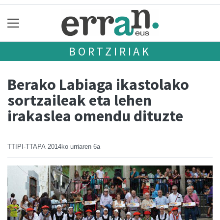
BORTZIRIAK
Berako Labiaga ikastolako
sortzaileak eta lehen
irakaslea omendu dituzte
TTIPI-TTAPA
2014ko urriaren 6a