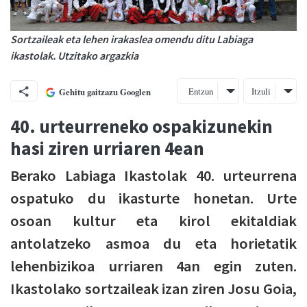
Sortzaileak eta lehen irakaslea omendu ditu Labiaga
ikastolak. Utzitako argazkia
Entzun
Itzuli
Gehitu gaitzazu Googlen
40. urteurreneko ospakizunekin
hasi ziren urriaren 4ean
Berako Labiaga Ikastolak 40. urteurrena
ospatuko du ikasturte honetan. Urte
osoan kultur eta kirol ekitaldiak
antolatzeko asmoa du eta horietatik
lehenbizikoa urriaren 4an egin zuten.
Ikastolako sortzaileak izan ziren Josu Goia,