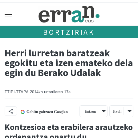
BORTZIRIAK
Herri lurretan baratzeak
egokitu eta izen emateko deia
egin du Berako Udalak
TTIPI-TTAPA
2014ko urtarrilaren 17a
Entzun
Itzuli
Gehitu gaitzazu Googlen
Kontzesioa eta erabilera arautzeko
ordenantza onartu du