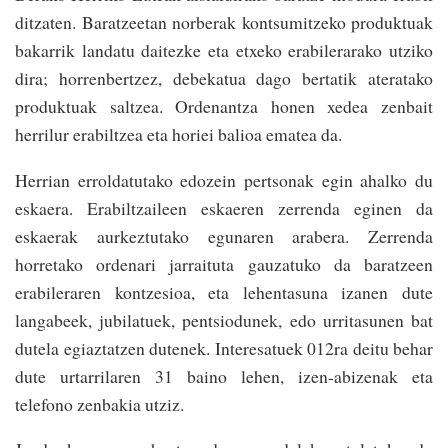
ditzaten. Baratzeetan norberak kontsumitzeko produktuak
bakarrik landatu daitezke eta etxeko erabilerarako utziko
dira; horrenbertzez, debekatua dago bertatik ateratako
produktuak saltzea. Ordenantza honen xedea zenbait
herrilur erabiltzea eta horiei balioa ematea da.
Herrian erroldatutako edozein pertsonak egin ahalko du
eskaera. Erabiltzaileen eskaeren zerrenda eginen da
eskaerak aurkeztutako egunaren arabera. Zerrenda
horretako ordenari jarraituta gauzatuko da baratzeen
erabileraren kontzesioa, eta lehentasuna izanen dute
langabeek, jubilatuek, pentsiodunek, edo urritasunen bat
dutela egiaztatzen dutenek. Interesatuek 012ra deitu behar
dute urtarrilaren 31 baino lehen, izen-abizenak eta
telefono zenbakia utziz.