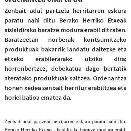
Zenbait udal partzela herritarren eskura
paratu nahi ditu Berako Herriko Etxeak
aisialdirako baratze modura erabil ditzaten.
Baratzeetan norberak kontsumitzeko
produktuak bakarrik landatu daitezke eta
etxeko erabilerarako utziko dira;
horrenbertzez, debekatua dago bertatik
ateratako produktuak saltzea. Ordenantza
honen xedea zenbait herrilur erabiltzea eta
horiei balioa ematea da.
Zenbait udal partzela herritarren eskura paratu nahi ditu
Berako Herriko Etxeak aisialdirako baratze modura erabil