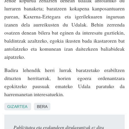
Jende kopurua zehazten denean udalak antolatuko du
lurraren banaketa; baratzeen kokapena kanposantuaren
parean, Kaxerna-Eztegara eta igerilekuaren inguruan
izanen dela aurreikusten du Udalak. Behin zerrenda
osatzen denean bilera bat eginen da interesatu guztiekin,
baldintzak azaltzeko, egokia ikusten bada ikastaroren bat
antolatzeko eta komunean izan daitezkeen baliabideak
aipatzeko.
Badira lehendik herri lurrak baratzetako erabiltzen
dituzten herritarrak, horien egoera ordenantzara
egokitzeko pausuak emateko Udala paratuko da
harremanetan interesatuekin.
GIZARTEA
BERA
Publizitatea eta erakundeen dirulaguntzak ez dira