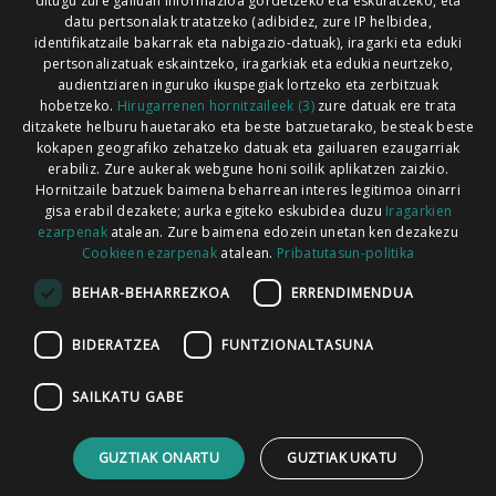
ditugu zure gailuan informazioa gordetzeko eta eskuratzeko, eta
Xorroxin irratia | Lesaka | T. 948638288
datu pertsonalak tratatzeko (adibidez, zure IP helbidea,
identifikatzaile bakarrak eta nabigazio-datuak), iragarki eta eduki
pertsonalizatuak eskaintzeko, iragarkiak eta edukia neurtzeko,
audientziaren inguruko ikuspegiak lortzeko eta zerbitzuak
hobetzeko.
Hirugarrenen hornitzaileek (3)
zure datuak ere trata
ditzakete helburu hauetarako eta beste batzuetarako, besteak beste
Codesyntaxek garatua
kokapen geografiko zehatzeko datuak eta gailuaren ezaugarriak
erabiliz. Zure aukerak webgune honi soilik aplikatzen zaizkio.
Hornitzaile batzuek baimena beharrean interes legitimoa oinarri
gisa erabil dezakete; aurka egiteko eskubidea duzu
Iragarkien
ezarpenak
atalean. Zure baimena edozein unetan ken dezakezu
Cookieen ezarpenak
atalean.
Pribatutasun-politika
HONI BURUZ
LEGE OHARRA
PUBLIZITATEA
BEHAR-BEHARREZKOA
ERRENDIMENDUA
ARAUAK
HARREMANETARAKO
RSS
BIDERATZEA
FUNTZIONALTASUNA
SAILKATU GABE
GUZTIAK ONARTU
GUZTIAK UKATU