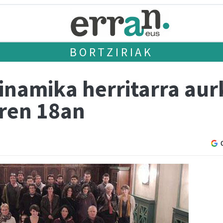
BORTZIRIAK
inamika herritarra au
aren 18an