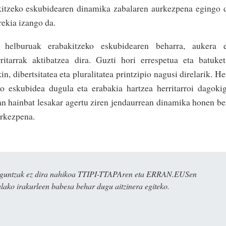
kitzeko eskubidearen dinamika zabalaren aurkezpena egingo 
rekia izango da.
helburuak erabakitzeko eskubidearen beharra, aukera e
rritarrak aktibatzea dira. Guzti hori errespetua eta batuke
in, dibertsitatea eta pluralitatea printzipio nagusi direlarik. He
ko eskubidea dugula eta erabakia hartzea herritarroi dagoki
n hainbat lesakar agertu ziren jendaurrean dinamika honen be
urkezpena.
ulaguntzak ez dira nahikoa TTIPI-TTAPAren eta ERRAN.EUSen
alako irakurleen babesa behar dugu aitzinera egiteko.