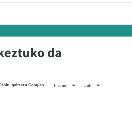
rkeztuko da
Gehitu gaitzazu Googlen
Entzun
Itzuli