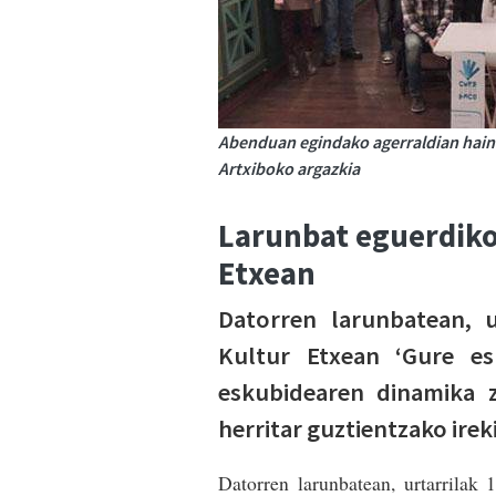
Abenduan egindako agerraldian hainb
Artxiboko argazkia
Larunbat eguerdiko
Etxean
Datorren larunbatean, u
Kultur Etxean ‘Gure es
eskubidearen dinamika z
herritar guztientzako irek
Datorren larunbatean, urtarrilak