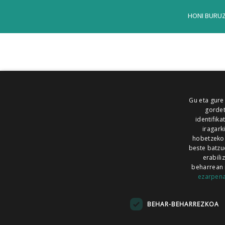
HONI BURU
Gu eta gure
gordet
identifika
iragark
hobetzeko
beste batzu
erabili
beharrean 
ezarpen
AIARALDEA
AIKOR
AIURRI
ALEA
BEGITU
ERRAN
EUSKALERRIA IRRA
BEHAR-BEHARREZKOA
KRONIKA
MAILOPE
NOAUA
O