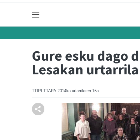
Gure esku dago d
Lesakan urtarril
TTIPI-TTAPA
2014ko urtarrilaren 15a