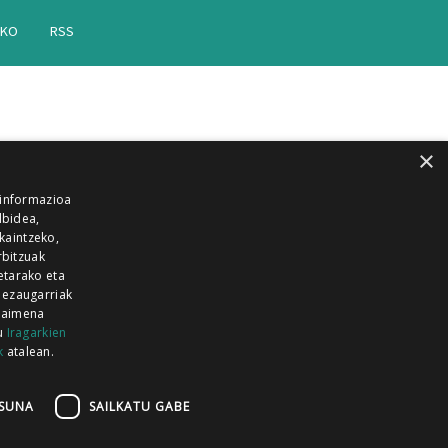
AKO
RSS
×
 informazioa
lbidea,
skaintzeko,
rbitzuak
etarako eta
 ezaugarriak
 baimena
zu
Iragarkien
k
atalean.
EITIA GUKA
AZKOITIA GUKA
BARRENA
GUKA
GUKA TELEBISTA
HIRUKA
SUNA
SAILKATU GABE
Z GUKA
ZUMAIA GUKA
28 KANALA