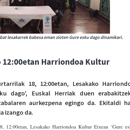
at lesakarrek babesa eman zioten Gure esku dago dinamikari.
 12:00etan Harriondoa Kultur
rtarrilak 18, 12:00etan, Lesakako Harriond
ku dago’, Euskal Herriak duen erabakitze
abalaren aurkezpena egingo da. Ekitaldi h
ia izango da.
 18, 12:00etan, Lesakako Harriondoa Kultur Etxean ‘Gure e