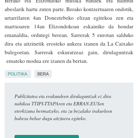
Berako eta Elizondoko musika bandek eta hainbat
abeslarik hartu zuten parte. Berako kontzertuaren ondotik,
urtarrilaren 4an Doneztebeko elizan egitekoa zen eta
martxoaren 14an Elizondokoan eskainiko da hondar
emanaldia, ordutegi berean. Sarrerak 5 eurotan salduko
dira eta aitzinetik erosteko aukera izanen da La Caixako
bulegoetan. Sarrerak eskuratzeaz gain, dirulaguntzak
emateko modua ere izanen da bertan.
POLITIKA
BERA
Publizitatea eta erakundeen dirulaguntzak ez dira
nahikoa TTIPI-TTAPAren eta ERRAN.EUSen
etorkizuna bermatzeko, eta zu bezalako irakurleen
babesa behar dugu aitzinera egiteko.