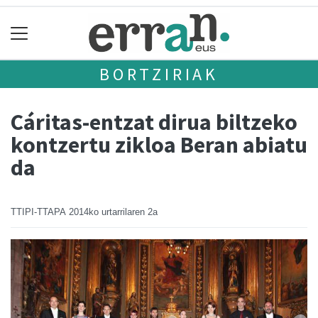
BORTZIRIAK
Cáritas-entzat dirua biltzeko
kontzertu zikloa Beran abiatu
da
TTIPI-TTAPA
2014ko urtarrilaren 2a