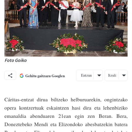
Foto Goiko
Entzun
Itzuli
Gehitu gaitzazu Googlen
Cáritas-entzat dirua biltzeko helburuarekin, ongintzako
opera kontzertuak eskaintzen hasi dira eta lehenbiziko
emanaldia abenduaren 21ean egin zen Beran. Bera,
Doneztebeko Mendi eta Elizondoko abesbatzekin batera