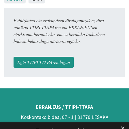
Publizitatea eta erakundeen dirulaguntzak ez dira
nahikoa TTIPI-TTAPAren eta ERRAN.EUSen
etorkizuna bermatzeko, eta zu bezalako irakurleen
babesa behar dugu aitzinera egiteko.
Egin TTIPI-TTAPAren lagun
ERRAN.EUS / TTIPI-TTAPA
Koskontako bidea, 07 - 1 | 31770 LESAKA
×
(Nafarroa)