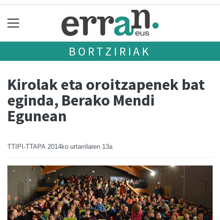
BORTZIRIAK
Kirolak eta oroitzapenek bat
eginda, Berako Mendi
Egunean
TTIPI-TTAPA
2014ko urtarrilaren 13a