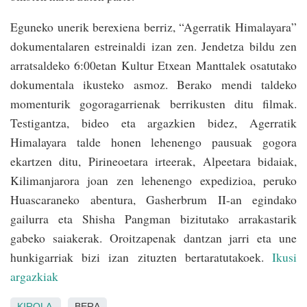
Eguneko unerik berexiena berriz, “Agerratik Himalayara”
dokumentalaren estreinaldi izan zen. Jendetza bildu zen
arratsaldeko 6:00etan Kultur Etxean Manttalek osatutako
dokumentala ikusteko asmoz. Berako mendi taldeko
momenturik gogoragarrienak berrikusten ditu filmak.
Testigantza, bideo eta argazkien bidez, Agerratik
Himalayara talde honen lehenengo pausuak gogora
ekartzen ditu, Pirineoetara irteerak, Alpeetara bidaiak,
Kilimanjarora joan zen lehenengo expedizioa, peruko
Huascaraneko abentura, Gasherbrum II-an egindako
gailurra eta Shisha Pangman bizitutako arrakastarik
gabeko saiakerak. Oroitzapenak dantzan jarri eta une
hunkigarriak bizi izan zituzten bertaratutakoek.
Ikusi
argazkiak
KIROLA
BERA