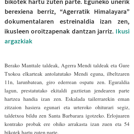
bikotek hartu zuten parte. Eguneko unerik
berexiena berriz, “Agerratik Himalayara”
dokumentalaren estreinaldia izan zen,
ikusleen oroitzapenak dantzan jarriz.
Ikusi
argazkiak
Berako Manttale taldeak, Agerra Mendi taldeak eta Gure
Txokoa elkarteak antolatutako Mendi eguna, ilbeltzaren
11n, larunbatean, giro ederrean ospatu zen. Eguraldia
lagun, prestatutako ekitaldi guztietan jendearen parte
hartzea handia izan zen. Eskalada tailerrarekin eman
zitzaion hasiera egunari eta urteroko ohiturari segiz,
taldetxoa bildu zen Santa Barbarara igotzeko. Erlojuaren
kontrako probak ere ohiko arrakasta izan zuen eta 54
bikotek hartu zuten parte.