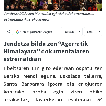
Jendetza bildu zen Manttalek egindako dokumentalaren
estreinaldia ikusteko asmoz.
Entzun
Itzuli
Gehitu gaitzazu Googlen
Jendetza bildu zen “Agerratik
Himalayara” dokumentalaren
estreinaldian
Ilbeltzaren 11n giro ederrean ospatu zen
Berako Mendi eguna. Eskalada tailerra,
Santa Barbarara igoera eta erlojuaren
kontrako proba egin ziren ohiko
arrakastaz, lasterketan esaterako 54