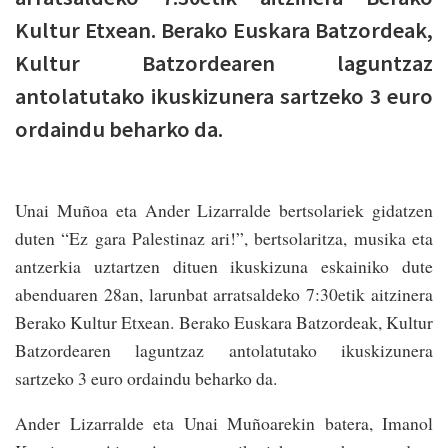
Kultur Etxean. Berako Euskara Batzordeak,
Kultur Batzordearen laguntzaz
antolatutako ikuskizunera sartzeko 3 euro
ordaindu beharko da.
Unai Muñoa eta Ander Lizarralde bertsolariek gidatzen
duten “Ez gara Palestinaz ari!”, bertsolaritza, musika eta
antzerkia uztartzen dituen ikuskizuna eskainiko dute
abenduaren 28an, larunbat arratsaldeko 7:30etik aitzinera
Berako Kultur Etxean. Berako Euskara Batzordeak, Kultur
Batzordearen laguntzaz antolatutako ikuskizunera
sartzeko 3 euro ordaindu beharko da.
Ander Lizarralde eta Unai Muñoarekin batera, Imanol