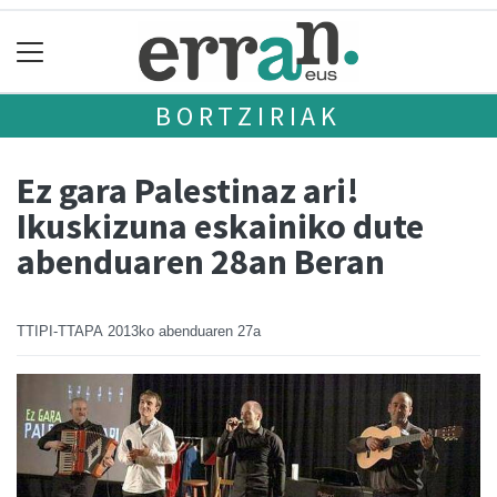
BORTZIRIAK
Ez gara Palestinaz ari!
Ikuskizuna eskainiko dute
abenduaren 28an Beran
TTIPI-TTAPA
2013ko abenduaren 27a