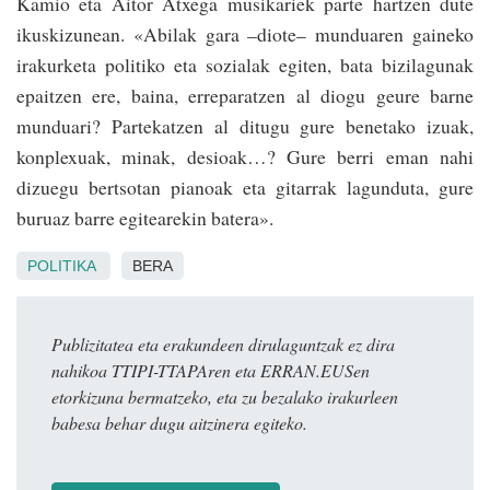
Kamio eta Aitor Atxega musikariek parte hartzen dute
ikuskizunean. «Abilak gara –diote– munduaren gaineko
irakurketa politiko eta sozialak egiten, bata bizilagunak
epaitzen ere, baina, erreparatzen al diogu geure barne
munduari? Partekatzen al ditugu gure benetako izuak,
konplexuak, minak, desioak…? Gure berri eman nahi
dizuegu bertsotan pianoak eta gitarrak lagunduta, gure
buruaz barre egitearekin batera».
POLITIKA
BERA
Publizitatea eta erakundeen dirulaguntzak ez dira
nahikoa TTIPI-TTAPAren eta ERRAN.EUSen
etorkizuna bermatzeko, eta zu bezalako irakurleen
babesa behar dugu aitzinera egiteko.