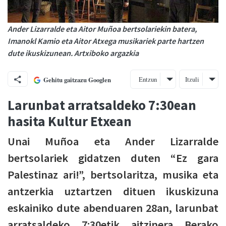
Ander Lizarralde eta Aitor Muñoa bertsolariekin batera,
Imanokl Kamio eta Aitor Atxega musikariek parte hartzen
dute ikuskizunean. Artxiboko argazkia
Entzun
Itzuli
Gehitu gaitzazu Googlen
Larunbat arratsaldeko 7:30ean
hasita Kultur Etxean
Unai Muñoa eta Ander Lizarralde
bertsolariek gidatzen duten “Ez gara
Palestinaz ari!”, bertsolaritza, musika eta
antzerkia uztartzen dituen ikuskizuna
eskainiko dute abenduaren 28an, larunbat
arratsaldeko 7:30etik aitzinera Berako