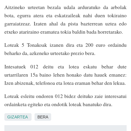
Aitzineko urteetan bezala udala arduratuko da arbolak
bota, egurra atera eta eskatzaileak nahi duen tokiraino
garraiatzeaz. Izaten ahal da pista bazterrean uztea edo
etxeko atariraino eramatea tokia baldin bada horretarako.
Loteak 5 Tonakoak izanen dira eta 200 euro ordaindu
beharko da, azkeneko urteetako prezio bera.
Intesatuek 012 deitu eta lotea eskatu behar dute
urtarrilaren 15a baino lehen honako datu hauek emanez:
Izen abizenak, telefonoa eta lotea eraman behar den lekua.
Loteak esleitu ondoren 012 bidez deituko zaie interesatui
ordainketa egiteko eta ondotik loteak banatuko dira.
GIZARTEA
BERA