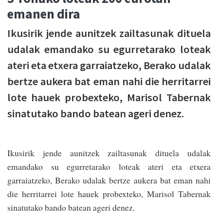
emanen dira
Ikusirik jende aunitzek zailtasunak dituela
udalak emandako su egurretarako loteak
ateri eta etxera garraiatzeko, Berako udalak
bertze aukera bat eman nahi die herritarrei
lote hauek probexteko, Marisol Tabernak
sinatutako bando batean ageri denez.
Ikusirik jende aunitzek zailtasunak dituela udalak
emandako su egurretarako loteak ateri eta etxera
garraiatzeko, Berako udalak bertze aukera bat eman nahi
die herritarrei lote hauek probexteko, Marisol Tabernak
sinatutako bando batean ageri denez.