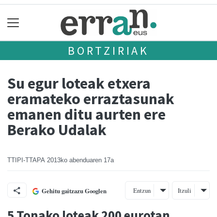
BORTZIRIAK
Su egur loteak etxera
eramateko erraztasunak
emanen ditu aurten ere
Berako Udalak
TTIPI-TTAPA
2013ko abenduaren 17a
Entzun
Itzuli
Gehitu gaitzazu Googlen
5 Tonako loteak 200 eurotan