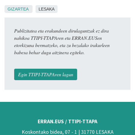
GIZARTEA
LESAKA
Publizitatea eta erakundeen dirulaguntzak ez dira
nahikoa TTIPI-TTAPAren eta ERRAN.EUSen
etorkizuna bermatzeko, eta zu bezalako irakurleen
babesa behar dugu aitzinera egiteko.
Egin TTIPI-TTAPAren lagun
ERRAN.EUS / TTIPI-TTAPA
Koskontako bidea, 07 - 1 | 31770 LESAKA