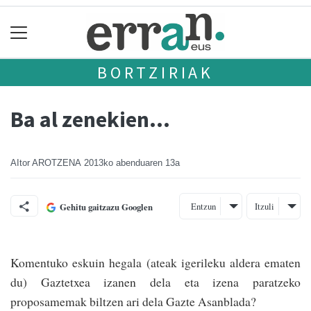
BORTZIRIAK
Ba al zenekien...
AItor AROTZENA
2013ko abenduaren 13a
Entzun
Itzuli
Gehitu gaitzazu Googlen
Komentuko eskuin hegala (ateak igerileku aldera ematen
du) Gaztetxea izanen dela eta izena paratzeko
proposamemak biltzen ari dela Gazte Asanblada?