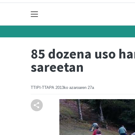
85 dozena uso ha
sareetan
TTIPI-TTAPA
2013ko azaroaren 27a