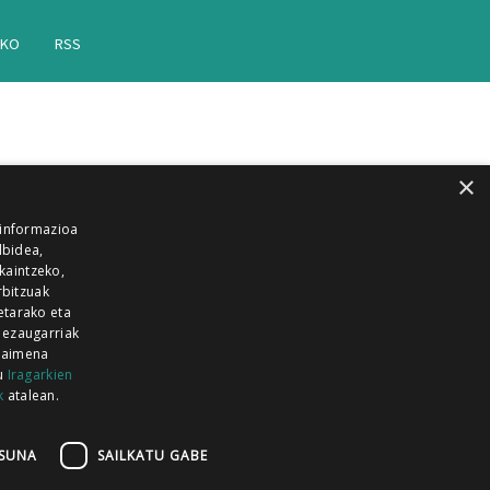
AKO
RSS
×
 informazioa
lbidea,
skaintzeko,
rbitzuak
etarako eta
 ezaugarriak
 baimena
zu
Iragarkien
k
atalean.
EITIA GUKA
AZKOITIA GUKA
BARRENA
GUKA
GUKA TELEBISTA
HIRUKA
SUNA
SAILKATU GABE
Z GUKA
ZUMAIA GUKA
28 KANALA