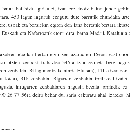
baina bai bisita gidatuei, izan ere, inoiz baino jende gehi
etara, 450 lagun inguruk ezagutu dute barrutik ehundaka urt
re, usoak eta beraiekin egiten den lana bertatik bertara ikust
 Euskadi eta Nafarroatik etorri dira, baina Madril, Katalunia 
sazaleen etxolan bertan egin zen azaroaren 15ean, gastrono
uso bizien zenbaki irabazlea 346-a izan zen eta bere nagus
ren zenbakia (Bi lagunentzako afaria Elutsan), 141-a izan zen 
tu lotea), 318 zenbakia. Bigarren zenbakia irailako Lizaiet
gusia, hirugarren zenbakiaren nagusia bezala, oraindik ez
90 26 77 56ra deitu behar du, saria eskuratu ahal izateko, h
ugarren