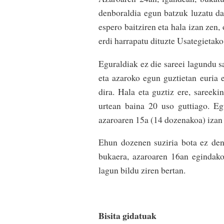
denboraldia egun batzuk luzatu da
espero baitziren eta hala izan zen,
erdi harrapatu dituzte Usategietako
Eguraldiak ez die sareei lagundu sa
eta azaroko egun guztietan euria e
dira. Hala eta guztiz ere, sareeki
urtean baina 20 uso guttiago. E
azaroaren 15a (14 dozenakoa) izan 
Ehun dozenen suziria bota ez den
bukaera, azaroaren 16an egindako
lagun bildu ziren bertan.
Bisita gidatuak