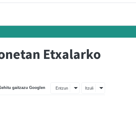
honetan Etxalarko
Gehitu gaitzazu Googlen
Entzun
Itzuli