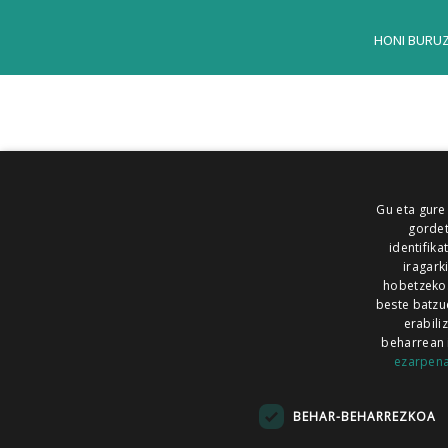
HONI BURU
Gu eta gure
gordet
identifika
iragark
hobetzeko
beste batzu
erabili
beharrean 
ezarpen
AIARALDEA
AIKOR
AIURRI
ALEA
BEGITU
ERRAN
EUSKALERRIA IRRA
BEHAR-BEHARREZKOA
KRONIKA
MAILOPE
NOAUA
O