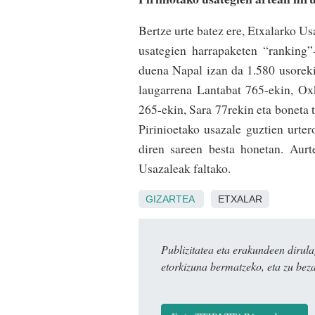
Bertze urte batez ere, Etxalarko U
usategien harrapaketen “ranking
duena Napal izan da 1.580 usorekin
laugarrena Lantabat 765-ekin, Ox
265-ekin, Sara 77rekin eta boneta 
Pirinioetako usazale guztien urte
diren sareen besta honetan. Aurt
Usazaleak faltako.
GIZARTEA
ETXALAR
Publizitatea eta erakundeen dir
etorkizuna bermatzeko, eta zu bez