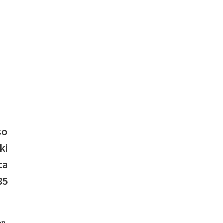
so
ki
ta
85
en,