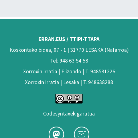
ERRAN.EUS / TTIPI-TTAPA
Koskontako bidea, 07 - 1 | 31770 LESAKA (Nafarroa)
Tel: 948 63 54 58
Xorroxin irratia | Elizondo | T. 948581226
Xorroxin irratia | Lesaka | T. 948638288
Codesyntaxek garatua