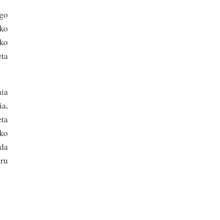
ago
eko
eko
eta
mia
ia,
eta
ako
 da
iru