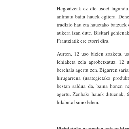
Hegoaizeak ez die usoei lagundu, 
animatu baita hauek egitera. Den
tradizio hau eta hauetako batzuek e
aukera izan dute. Bisitari gehienak
Frantziatik ere etorri dira.
Aurten, 12 uso bizien zozketa, u
lehiaketa zela aprobetxatuz. 12 
berehala agertu zen. Bigarren saria
hirugarrena (usategietako produk
bestan saldua da, baina honen na
agertu. Zenbaki hauek dituenak, 6
hilabete baino lehen.
Piriniotako usategien artean hir