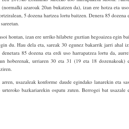
 (normalki azaroak 20an bukatzen da), izan ere hotza eta us
 ortziralean, 5 dozena hartzea lortu baitzen. Denera 85 dozena 
 sareetan.
soi hontan, izan ere urriko hilabete guztian hegoaizea egin ba
gin du. Hau dela eta, sareak 30 egunez bakarrik jarri ahal i
n denetara 85 dozena eta erdi uso harrapatzea lortu da, aurr
gun hoberenak, urriaren 30 eta 31 (19 eta 18 dozenakoak) 
ziren.
 arren, usazaleak konforme daude egindako lanarekin eta sa
 urteroko bazkariarekin ospatu zuten. Berrogei bat usazale 