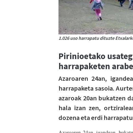
1.026 uso harrapatu dituzte Etxalark
Pirinioetako usateg
harrapaketen arabe
Azaroaren 24an, igande
harrapaketa sasoia. Aurt
azaroak 20an bukatzen da)
hala izan zen, ortzirale
dozena eta erdi harrapatu
Azaroaren 24an, igandean, bukatu