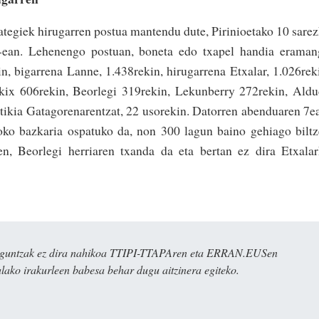
sategiek hirugarren postua mantendu dute, Pirinioetako 10 sare
”-ean. Lehenengo postuan, boneta edo txapel handia erama
, bigarrena Lanne, 1.438rekin, hirugarrena Etxalar, 1.026rek
kix 606rekin, Beorlegi 319rekin, Lekunberry 272rekin, Ald
ttikia Gatagorenarentzat, 22 usorekin. Datorren abenduaren 7e
roko bazkaria ospatuko da, non 300 lagun baino gehiago bilt
en, Beorlegi herriaren txanda da eta bertan ez dira Etxala
ulaguntzak ez dira nahikoa TTIPI-TTAPAren eta ERRAN.EUSen
alako irakurleen babesa behar dugu aitzinera egiteko.