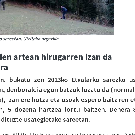
o sareetan. Utzitako argazkia
ien artean hirugarren izan da
ra
an, bukatu zen 2013ko Etxalarko sarezko u
en, denboraldia egun batzuk luzatu da (normal
, izan ere hotza eta usoak espero baitziren e
an, 5 dozena hartzea lortu baitzen. Denera 
 dituzte Usategietako sareetan.
 zen 2013ko Etxalarko sarezko uso harrapaketa sasoia. Aurt