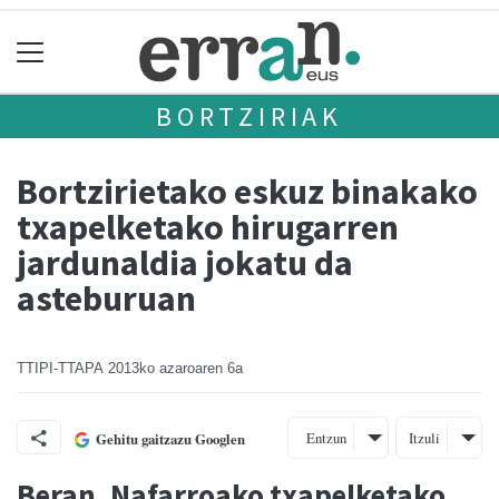
BORTZIRIAK
Bortzirietako eskuz binakako
txapelketako hirugarren
jardunaldia jokatu da
asteburuan
TTIPI-TTAPA
2013ko azaroaren 6a
Entzun
Itzuli
Gehitu gaitzazu Googlen
Beran, Nafarroako txapelketako