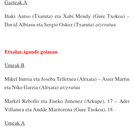
Gazteak A
Iñaki Antso (Txaruta) eta Xabi Mendy (Gure Txokoa) –
David Albiasu eta Sergio Oskoz (Txaruta)
atzeratua
Etxalar, igande goizean
Umeak B
Mikel Iturria eta Joseba Telletxea (Altxata) – Asier Martin
eta Niko Garzia (Altxata)
atzeratua
Markel Rebollo eta Eneko Jimenez (Arkupe), 17 – Adei
Villamea eta Andde Maritorena (Gure Txokoa), 18
Umeak A