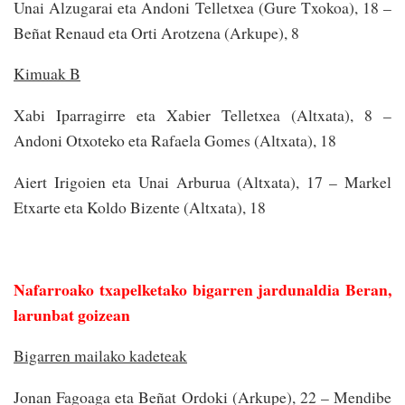
Unai Alzugarai eta Andoni Telletxea (Gure Txokoa), 18 –
Beñat Renaud eta Orti Arotzena (Arkupe), 8
Kimuak B
Xabi Iparragirre eta Xabier Telletxea (Altxata), 8 –
Andoni Otxoteko eta Rafaela Gomes (Altxata), 18
Aiert Irigoien eta Unai Arburua (Altxata), 17 – Markel
Etxarte eta Koldo Bizente (Altxata), 18
Nafarroako txapelketako bigarren jardunaldia Beran,
larunbat goizean
Bigarren mailako kadeteak
Jonan Fagoaga eta Beñat Ordoki (Arkupe), 22 – Mendibe