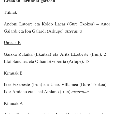
Lesakan, larunbat goizean
Ttikiak
Andoni Latorre eta Koldo Lacar (Gure Txokoa) – Aitor
Galardi eta Ion Galardi (Arkupe)
atzeratua
Umeak B
Gaizka Zulaika (Ekaitza) eta Aritz Etxebeste (Irun), 2 –
Eloi Sanchez eta Oihan Etxeberria (Arlupe), 18
Kimuak B
Iker Etxebeste (Irun) eta Unax Villamea (Gure Txokoa) –
Iker Amiano eta Unai Amiano (Irun)
atzeratua
Kimuak A