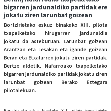
bigarren jardunaldiko partidak ere
jokatu ziren larunbat goizean
Bortzirietako eskuz binakako XIII. pilota
txapelketako hirugarren jardunaldia
jokatu da asteburuan. Larunbat goizean
Arantzan eta Lesakan eta igande goizean
Beran eta Etxalarren jokatu ziren partidak.
Bertze aldetik, Nafarroako txapelketako
bigarren jardunaldiko partidak jokatu ziren
larunbat goizean Berako Eztegara
pilotalekuan.
Bortzirietako eskuz binakako XIII. pilota txapelketako