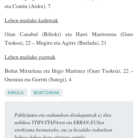
eta Contin (Ardoi), 7
Lehen mailako kadeteak
Oian Canabal (Biltoki) eta Harri Maritorena (Gure
Txokoa), 22 – Mugiro eta Agirre (Burlada), 21
Lehen mailako gazteak
Beñat Mitxelena eta Iñigo Martinez (Gure Txokoa), 22 –
Otermin eta Gorriti (Sutegi), 4
KIROLA
BORTZIRIAK
Publizitatea eta erakundeen dirulaguntzak ez dira
nahikoa TTIPI-TTAPAren eta ERRAN.EUSen
etorkizuna bermatzeko, eta zu bezalako irakurleen
babesa behar dugu aitzinera egiteko.