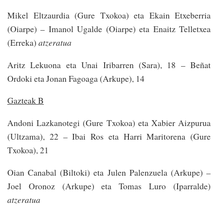
Mikel Eltzaurdia (Gure Txokoa) eta Ekain Etxeberria
(Oiarpe) – Imanol Ugalde (Oiarpe) eta Enaitz Telletxea
(Erreka)
atzeratua
Aritz Lekuona eta Unai Iribarren (Sara), 18 – Beñat
Ordoki eta Jonan Fagoaga (Arkupe), 14
Gazteak B
Andoni Lazkanotegi (Gure Txokoa) eta Xabier Aizpurua
(Ultzama), 22 – Ibai Ros eta Harri Maritorena (Gure
Txokoa), 21
Oian Canabal (Biltoki) eta Julen Palenzuela (Arkupe) –
Joel Oronoz (Arkupe) eta Tomas Luro (Iparralde)
atzeratua