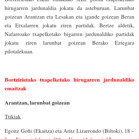
hirugarren jardunaldia jokatu da asteburuan. Larunbat
goizean Arantzan eta Lesakan eta igande goizean Beran
eta Etxalarren jokatu ziren partidak. Bertze aldetik,
Nafarroako txapelketako bigarren jardunaldiko partidak
jokatu ziren larunbat goizean Berako Eztegara
pilotalekuan.
Bortzirietako txapelketako hirugarren jardunaldiko
emaitzak
Arantzan, larunbat goizean
Ttikiak
Egoitz Goñi (Ekaitza) eta Aritz Lizarrondo (Biltoki), 18 –