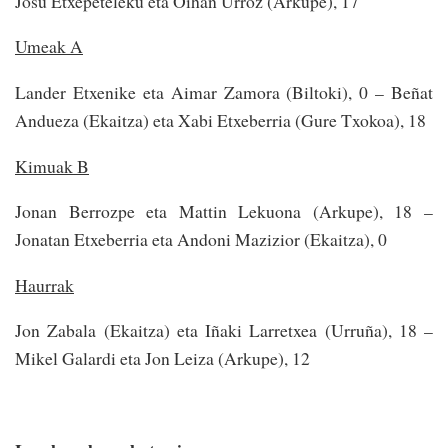
Josu Etxepeteleku eta Oihan Urroz (Arkupe), 17
Umeak A
Lander Etxenike eta Aimar Zamora (Biltoki), 0 – Beñat
Andueza (Ekaitza) eta Xabi Etxeberria (Gure Txokoa), 18
Kimuak B
Jonan Berrozpe eta Mattin Lekuona (Arkupe), 18 –
Jonatan Etxeberria eta Andoni Mazizior (Ekaitza), 0
Haurrak
Jon Zabala (Ekaitza) eta Iñaki Larretxea (Urruña), 18 –
Mikel Galardi eta Jon Leiza (Arkupe), 12