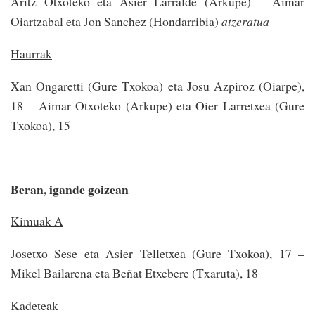
Aritz Otxoteko eta Asier Larralde (Arkupe) – Aimar
Oiartzabal eta Jon Sanchez (Hondarribia)
atzeratua
Haurrak
Xan Ongaretti (Gure Txokoa) eta Josu Azpiroz (Oiarpe),
18 – Aimar Otxoteko (Arkupe) eta Oier Larretxea (Gure
Txokoa), 15
Beran, igande goizean
Kimuak A
Josetxo Sese eta Asier Telletxea (Gure Txokoa), 17 –
Mikel Bailarena eta Beñat Etxebere (Txaruta), 18
Kadeteak