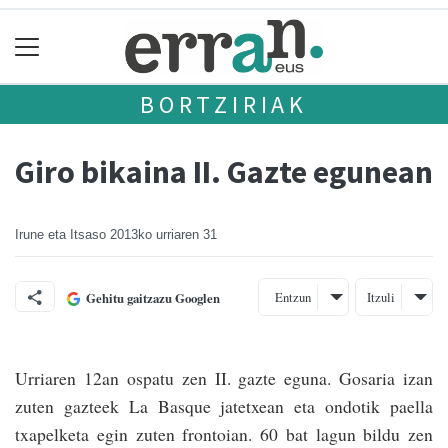
BORTZIRIAK
Giro bikaina II. Gazte egunean
Irune eta Itsaso
2013ko urriaren 31
Entzun
Itzuli
Gehitu gaitzazu Googlen
Urriaren 12an ospatu zen II. gazte eguna. Gosaria izan
zuten gazteek La Basque jatetxean eta ondotik paella
txapelketa egin zuten frontoian. 60 bat lagun bildu zen