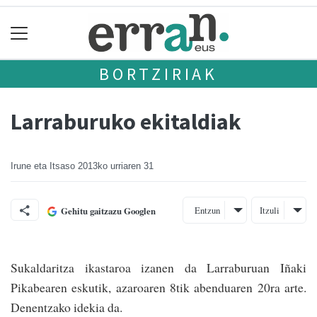
BORTZIRIAK
Larraburuko ekitaldiak
Irune eta Itsaso
2013ko urriaren 31
Entzun
Itzuli
Gehitu gaitzazu Googlen
Sukaldaritza ikastaroa izanen da Larraburuan Iñaki
Pikabearen eskutik, azaroaren 8tik abenduaren 20ra arte.
Denentzako idekia da.