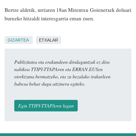
Bertze aldetik, urriaren 18an Mirentxu Goienetxek doluari
buruzko hitzaldi interesgarria eman zuen.
GIZARTEA
ETXALAR
Publizitatea eta erakundeen dirulaguntzak ez dira
nahikoa TTIPI-TTAPAren eta ERRAN.EUSen
etorkizuna bermatzeko, eta zu bezalako irakurleen
babesa behar dugu aitzinera egiteko.
Egin TTIPI-TTAPAren lagun