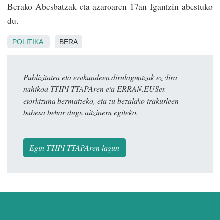
Berako Abesbatzak eta azaroaren 17an Igantzin abestuko
du.
POLITIKA
BERA
Publizitatea eta erakundeen dirulaguntzak ez dira
nahikoa TTIPI-TTAPAren eta ERRAN.EUSen
etorkizuna bermatzeko, eta zu bezalako irakurleen
babesa behar dugu aitzinera egiteko.
Egin TTIPI-TTAPAren lagun