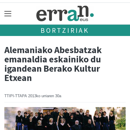
BORTZIRIAK
Alemaniako Abesbatzak
emanaldia eskainiko du
igandean Berako Kultur
Etxean
TTIPI-TTAPA
2013ko urriaren 30a