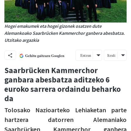
Hogei emakumek eta hogei gizonek osatzen dute
Alemankoako Saarbrücken Kammerchor ganbera abesbatza.
Utzitako argazkia
Entzun
Itzuli
Gehitu gaitzazu Googlen
Saarbrücken Kammerchor
ganbara abesbatza aditzeko 6
euroko sarrera ordaindu beharko
da
Tolosako Nazioarteko Lehiaketan parte
hartzera datorren Alemaniako
Saarbrücken Kammerchor ganbera