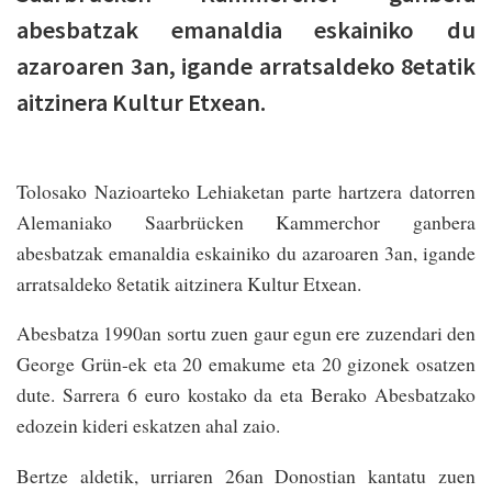
abesbatzak emanaldia eskainiko du
azaroaren 3an, igande arratsaldeko 8etatik
aitzinera Kultur Etxean.
Tolosako Nazioarteko Lehiaketan parte hartzera datorren
Alemaniako Saarbrücken Kammerchor ganbera
abesbatzak emanaldia eskainiko du azaroaren 3an, igande
arratsaldeko 8etatik aitzinera Kultur Etxean.
Abesbatza 1990an sortu zuen gaur egun ere zuzendari den
George Grün-ek eta 20 emakume eta 20 gizonek osatzen
dute. Sarrera 6 euro kostako da eta Berako Abesbatzako
edozein kideri eskatzen ahal zaio.
Bertze aldetik, urriaren 26an Donostian kantatu zuen