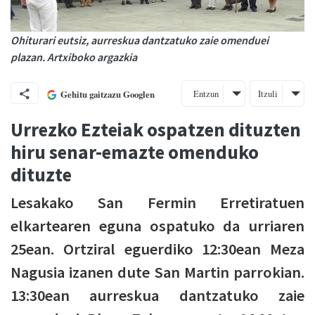
Ohiturari eutsiz, aurreskua dantzatuko zaie omenduei
plazan. Artxiboko argazkia
Entzun
Itzuli
Gehitu gaitzazu Googlen
Urrezko Ezteiak ospatzen dituzten
hiru senar-emazte omenduko
dituzte
Lesakako San Fermin Erretiratuen
elkartearen eguna ospatuko da urriaren
25ean. Ortziral eguerdiko 12:30ean Meza
Nagusia izanen dute San Martin parrokian.
13:30ean aurreskua dantzatuko zaie