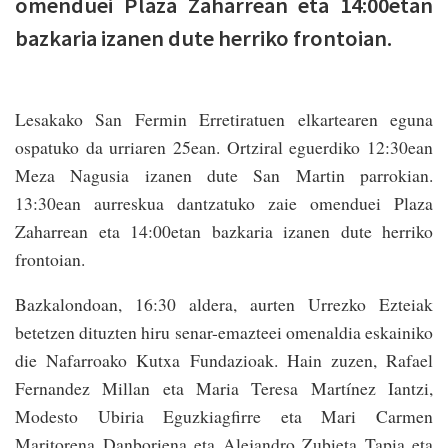
omenduei Plaza Zaharrean eta 14:00etan
bazkaria izanen dute herriko frontoian.
Lesakako San Fermin Erretiratuen elkartearen eguna
ospatuko da urriaren 25ean. Ortziral eguerdiko 12:30ean
Meza Nagusia izanen dute San Martin parrokian.
13:30ean aurreskua dantzatuko zaie omenduei Plaza
Zaharrean eta 14:00etan bazkaria izanen dute herriko
frontoian.
Bazkalondoan, 16:30 aldera, aurten Urrezko Ezteiak
betetzen dituzten hiru senar-emazteei omenaldia eskainiko
die Nafarroako Kutxa Fundazioak. Hain zuzen, Rafael
Fernandez Millan eta Maria Teresa Martínez Iantzi,
Modesto Ubiria Eguzkiagfirre eta Mari Carmen
Maritorena Danboriena eta Alejandro Zubieta Tapia eta