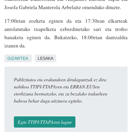
Josefa Gabriela Manterola Arbelaitz omenduko dituzte.
17:00etan zozketa eginen da eta 17:30ean elkarteak
antolatutako txapelketa ezberdinetako sari eta trofeo
banaketa eginen da. Buka­tzeko, 18:00etan dan­tzaldia
izanen da.
GIZARTEA
LESAKA
Publizitatea eta erakundeen dirulaguntzak ez dira
nahikoa TTIPI-TTAPAren eta ERRAN.EUSen
etorkizuna bermatzeko, eta zu bezalako irakurleen
babesa behar dugu aitzinera egiteko.
Egin TTIPI-TTAPAren lagun