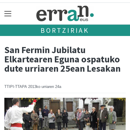
BORTZIRIAK
San Fermin Jubilatu
Elkartearen Eguna ospatuko
dute urriaren 25ean Lesakan
TTIPI-TTAPA
2013ko urriaren 24a