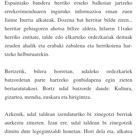
Espainiako bandera herriko etxeko balkoian jartzeko
errekerimenduaren inguruko informazioa eman zuen
Jaime Iturria alkateak. Dozena bat herritar bildu ziren...
herritar gehiagoren ahotsa biltze aldera, hilaren 11rako
herriko entitate, talde edo elkarteko ordezkariak deituak
zeuden ahalik eta erabaki zabalena eta herrikoiena har­
tzeko helburuarekin.
Bertzetik, bilera ho­rretan, udaleko ordezkariek
batzordetan parte hartzeko gonbidapena egin zieten
bertaratutakoei. Bortz udal batzorde daude: Kultura,
gizartea, mendia, euskara eta hirigintza.
Azkenik, udal taldean izendaturiko bi zinegotzi berriak
aurkeztu zituzten. Izan ere, udal taldean bi zinegotzik
dimitu dute legegintzaldi honetan. Hori dela eta, alkatea