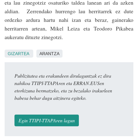
eta lau zinego­tziz osaturiko taldea lanean ari da azken
aldian. Zerrendako hurrengo lau herritarrek ez dute
ordezko ardura hartu nahi izan eta beraz, gainerako
herritarren artean, Mikel Leiza eta Teodoro Pikabea
aukeratu dituzte zinegotzi.
GIZARTEA
ARANTZA
Publizitatea eta erakundeen dirulaguntzak ez dira
nahikoa TTIPI-TTAPAren eta ERRAN.EUSen
etorkizuna bermatzeko, eta zu bezalako irakurleen
babesa behar dugu aitzinera egiteko.
Egin TTIPI-TTAPAren lagun