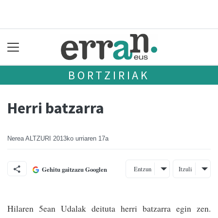
BORTZIRIAK
Herri batzarra
Nerea ALTZURI
2013ko urriaren 17a
Entzun
Itzuli
Gehitu gaitzazu Googlen
Hilaren 5ean Udalak deituta herri batzarra egin zen.