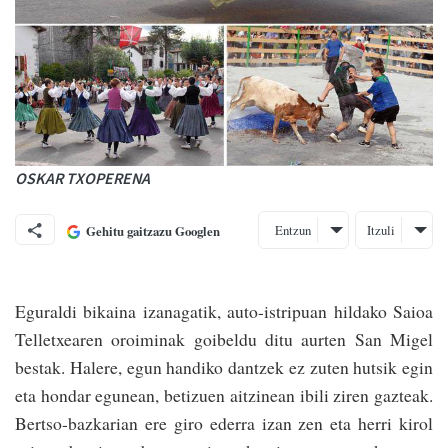
OSKAR TXOPERENA
Entzun
Itzuli
Gehitu gaitzazu Googlen
Eguraldi bikaina izanagatik, auto-istripuan hildako Saioa
Telletxearen oroiminak goibeldu ditu aurten San Migel
bestak. Halere, egun handiko dantzek ez zuten hutsik egin
eta hondar egunean, betizuen aitzinean ibili ziren gazteak.
Bertso-bazkarian ere giro ederra izan zen eta herri kirol