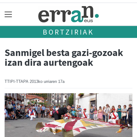
BORTZIRIAK
Sanmigel besta gazi-gozoak
izan dira aurtengoak
TTIPI-TTAPA
2013ko urriaren 17a