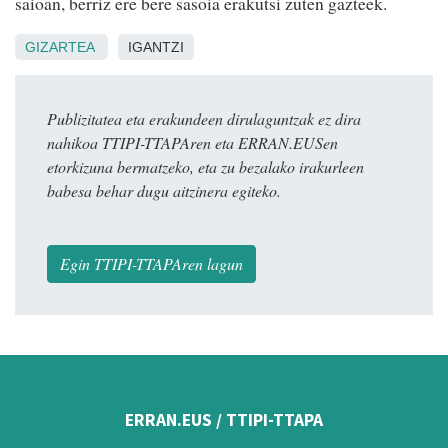
saioan, berriz ere bere sasoia erakutsi zuten gazteek.
GIZARTEA
IGANTZI
Publizitatea eta erakundeen dirulaguntzak ez dira
nahikoa TTIPI-TTAPAren eta ERRAN.EUSen
etorkizuna bermatzeko, eta zu bezalako irakurleen
babesa behar dugu aitzinera egiteko.
Egin TTIPI-TTAPAren lagun
ERRAN.EUS / TTIPI-TTAPA