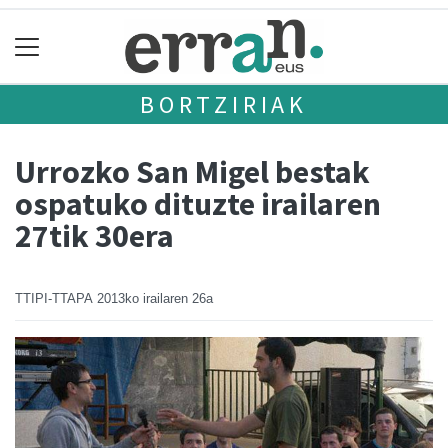
BORTZIRIAK
Urrozko San Migel bestak
ospatuko dituzte irailaren
27tik 30era
TTIPI-TTAPA
2013ko irailaren 26a