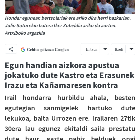
Hondar egunean bertsolariak ere ariko dira herri bazkarian.
Julio Sotorekin batera Iker Zubeldia ariko da aurten.
Artxiboko argazkia
Entzun
Itzuli
Gehitu gaitzazu Googlen
Egun handian aizkora apustua
jokatuko dute Kastro eta Erasunek
Irazu eta Kañamaresen kontra
Irail hondarra hurbildu ahala, besten
egutegian sanmigelek hartuko dute
lekukoa, baita Urrozen ere. Irailaren 27tik
30era lau egunez ekitaldi saila prestatu
dute haur, gazte nahiz helduek ongi