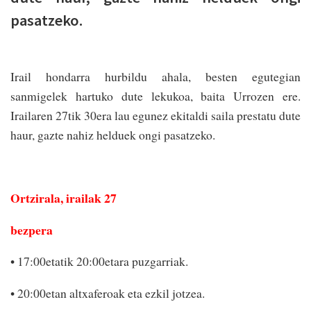
pasatzeko.
Irail hondarra hurbildu ahala, besten egutegian
sanmigelek hartuko dute lekukoa, baita Urrozen ere.
Irailaren 27tik 30era lau egunez ekitaldi saila prestatu dute
haur, gazte nahiz helduek ongi pasatzeko.
Ortzirala, irailak 27
bezpera
• 17:00etatik 20:00etara puzgarriak.
• 20:00etan altxaferoak eta ezkil jotzea.