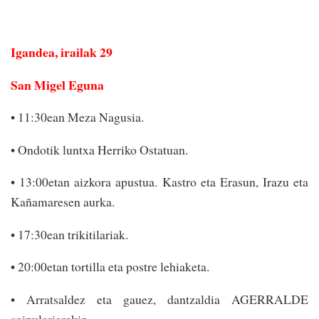
Igandea, irailak 29
San Migel Eguna
• 11:30ean Meza Nagusia.
• Ondotik luntxa Herriko Ostatuan.
• 13:00etan aizkora apustua. Kastro eta Erasun, Irazu eta
Kañamaresen aurka.
• 17:30ean trikitilariak.
• 20:00etan tortilla eta postre lehiaketa.
• Arratsaldez eta gauez, dantzaldia AGERRALDE