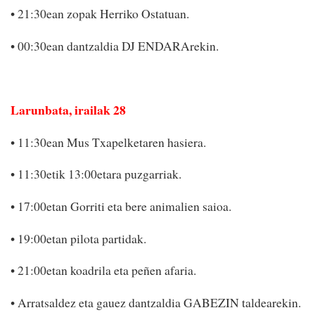
• 21:30ean zopak Herriko Ostatuan.
• 00:30ean dantzaldia DJ ENDARArekin.
Larunbata, irailak 28
• 11:30ean Mus Txapelketaren hasiera.
• 11:30etik 13:00etara puzgarriak.
• 17:00etan Gorriti eta bere animalien saioa.
• 19:00etan pilota partidak.
• 21:00etan koadrila eta peñen afaria.
• Arratsaldez eta gauez dantzaldia GABEZIN taldearekin.