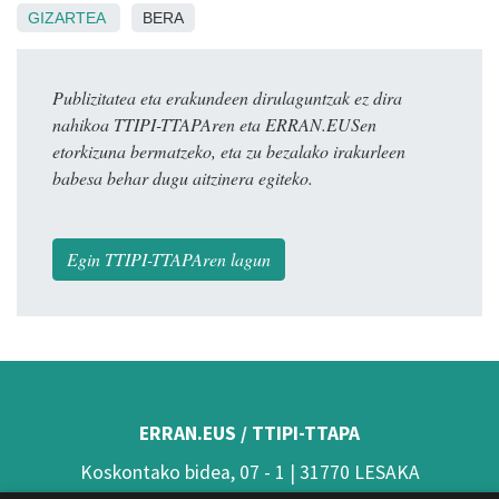
GIZARTEA
BERA
Publizitatea eta erakundeen dirulaguntzak ez dira
nahikoa TTIPI-TTAPAren eta ERRAN.EUSen
etorkizuna bermatzeko, eta zu bezalako irakurleen
babesa behar dugu aitzinera egiteko.
Egin TTIPI-TTAPAren lagun
ERRAN.EUS / TTIPI-TTAPA
Koskontako bidea, 07 - 1 | 31770 LESAKA