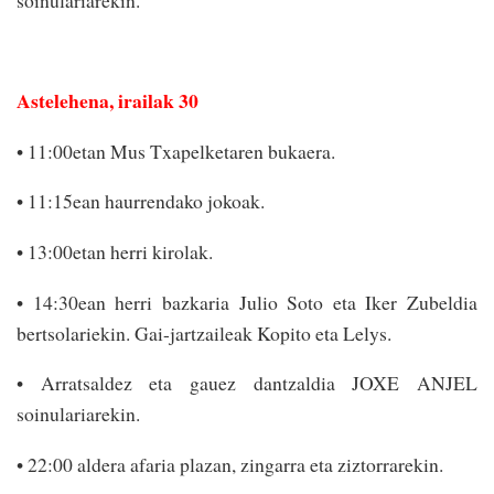
soinulariarekin.
Astelehena, irailak 30
• 11:00etan Mus Txapelketaren bukaera.
• 11:15ean haurrendako jokoak.
• 13:00etan herri kirolak.
• 14:30ean herri bazkaria Julio Soto eta Iker Zubeldia
bertsolariekin. Gai-jartzaileak Kopito eta Lelys.
• Arratsaldez eta gauez dantzaldia JOXE ANJEL
soinulariarekin.
• 22:00 aldera afaria plazan, zingarra eta zizto­rrarekin.