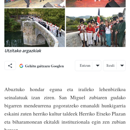
Utzitako argazkiak
Entzun
Itzuli
Gehitu gaitzazu Googlen
Abuztuko hondar eguna eta iraileko lehenbizikoa
seinalatuak izan ziren. San Miguel zubiaren gudako
bigarren mendeurrena gogoratzeko emanaldi hunkigarria
eskaini zuten herriko kultur taldeek Herriko Etxeko Plazan
eta biharamonean ekitaldi instituzionala egin zen zubian
berean.