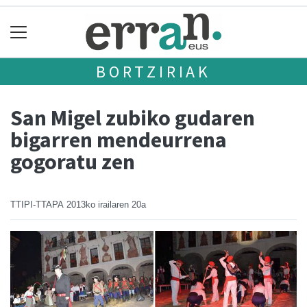
BORTZIRIAK
San Migel zubiko gudaren
bigarren mendeurrena
gogoratu zen
TTIPI-TTAPA
2013ko irailaren 20a