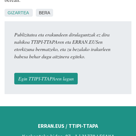
GIZARTEA
BERA
Publizitatea eta erakundeen dirulaguntzak ez dira
nahikoa TTIPI-TTAPAren eta ERRAN.EUSen
etorkizuna bermatzeko, eta zu bezalako irakurleen
babesa behar dugu aitzinera egiteko.
Egin TTIPI-TTAPAren lagun
ERRAN.EUS / TTIPI-TTAPA