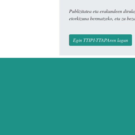
Publizitatea eta erakundeen dir
etorkizuna bermatzeko, eta zu bez
Egin TTIPI-TTAPAren lagun