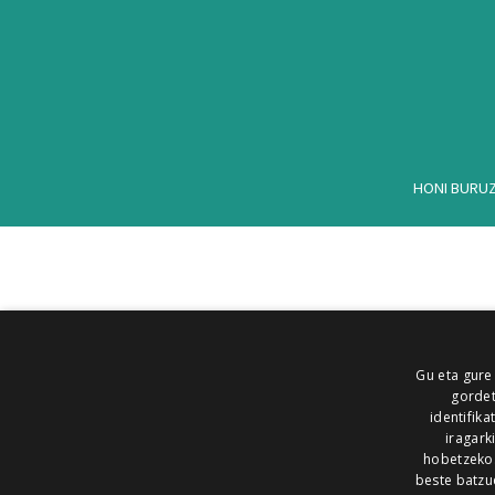
HONI BURU
Gu eta gure
gordet
identifika
iragark
hobetzeko
beste batzu