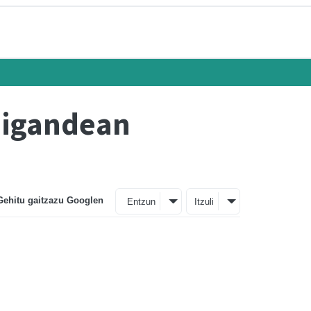
 igandean
Gehitu gaitzazu Googlen
Entzun
Itzuli