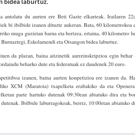
 bidea laburtuz.
a antolatu du aurten ere Beti Gazte elkarteak. Irailaren 22
iek bi ibilbide izanen dituzte aukeran. Bata, 60 kilometrokoa 
riko muga guzietan barna eta bertzea, ertaina, 40 kilometro l
, Burnaztegi, Eskolamendi eta Otsangon bidea laburtuz.
inen da plazan, baina aitzinetik aurreinskripzioa egin behar
 ordaindu beharko dute eta federatuak ez daudenek 20 euro.
petitiboa izanen, baina aurten konpetizioa ere izanen da. H
adiko XCM (Maratoia) txapelketa erabakiko da eta Openera
elketan parte hartuko dutenak 09:30ean abiatuko dira eta bo
utenak. Ibilbide laburragokoak, berriz, 10:00etan abiatuko d