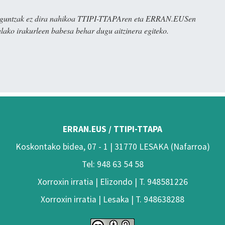
ulaguntzak ez dira nahikoa TTIPI-TTAPAren eta ERRAN.EUSen
alako irakurleen babesa behar dugu aitzinera egiteko.
ERRAN.EUS / TTIPI-TTAPA
Koskontako bidea, 07 - 1 | 31770 LESAKA (Nafarroa)
Tel: 948 63 54 58
Xorroxin irratia | Elizondo | T. 948581226
Xorroxin irratia | Lesaka | T. 948638288