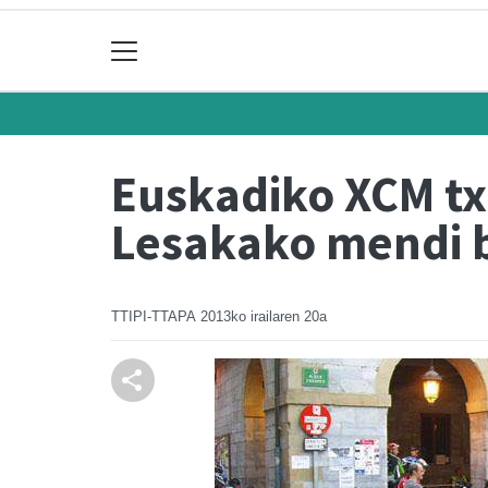
Euskadiko XCM tx
Lesakako mendi bi
TTIPI-TTAPA
2013ko irailaren 20a