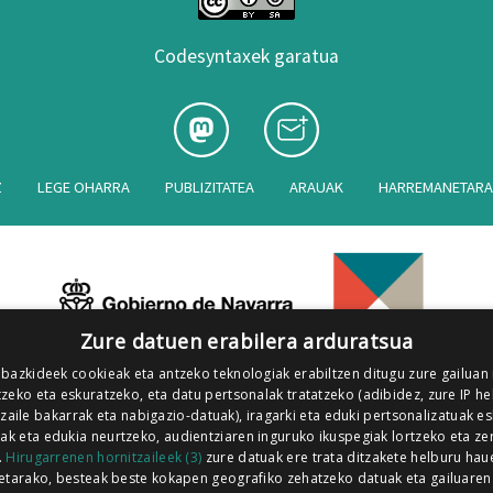
Codesyntaxek garatua
Z
LEGE OHARRA
PUBLIZITATEA
ARAUAK
HARREMANETAR
Zure datuen erabilera arduratsua
 bazkideek cookieak eta antzeko teknologiak erabiltzen ditugu zure gailuan
zeko eta eskuratzeko, eta datu pertsonalak tratatzeko (adibidez, zure IP he
tzaile bakarrak eta nabigazio-datuak), iragarki eta eduki pertsonalizatuak e
iak eta edukia neurtzeko, audientziaren inguruko ikuspegiak lortzeko eta ze
.
Hirugarrenen hornitzaileek (3)
zure datuak ere trata ditzakete helburu hau
etarako, besteak beste kokapen geografiko zehatzeko datuak eta gailuaren