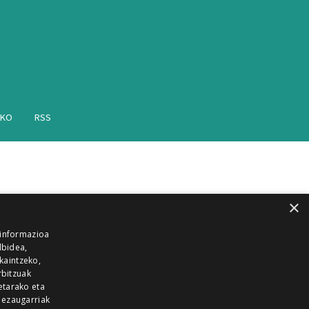
AKO
RSS
×
 informazioa
lbidea,
skaintzeko,
rbitzuak
etarako eta
 ezaugarriak