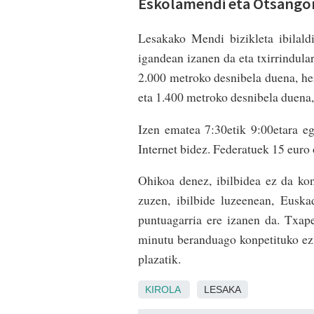
Eskolamendi eta Otsangon
Lesakako Mendi bizikleta ibilaldi
igandean izanen da eta txirrindular
2.000 metroko desnibela duena, her
eta 1.400 metroko desnibela duena
Izen ematea 7:30etik 9:00etara eg
Internet bidez. Federatuek 15 euro
Ohikoa denez, ibilbidea ez da kon
zuzen, ibilbide luzeenean, Eusk
puntuagarria ere izanen da. Txap
minutu beranduago konpetituko ez d
plazatik.
KIROLA
LESAKA