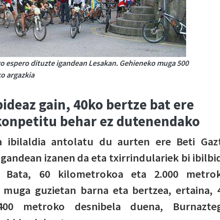
go espero dituzte igandean Lesakan. Gehieneko muga 500
ko argazkia
bideaz gain, 40ko bertze bat ere
konpetitu behar ez dutenendako
a ibilaldia antolatu du aurten ere Beti Gaz
igandean izanen da eta txirrindulariek bi ibilbi
. Bata, 60 kilometrokoa eta 2.000 metro
 muga guzietan barna eta bertzea, ertaina, 
400 metroko desnibela duena, Burnazteg