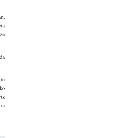
an,
eta
uze
 da
ain
ko
rtz
ira