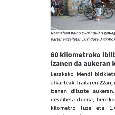
Normalean baino txirrindulari gehia
partehartzailetan jarri dute. Artxibo
60 kilometroko ibil
izanen da aukeran 
Lesakako Mendi biziklet
elkarteak. Irailaren 22an, 
izanen dituzte aukeran
desnibela duena, herriko
kilometro luze eta 1.